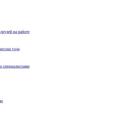
друзей на работе
фессии года
и специалистами
ян