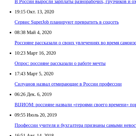
В России выросли зарплаты разнорабочих, грузчиков и о
19:15
Окт. 13, 2020
Сервис SuperJob планируют превратить в соцсеть
08:38
Май 4, 2020
Россияне рассказали о своих увлечениях во время самои
10:23
Март 16, 2020
Опрос: россияне рассказали о работе мечты
17:43
Март 5, 2020
Силуанов назвал отмирающие в России профессии
06:26
Дек. 6, 2019
ВЦИОМ: россияне назвали «героями своего времени» по
09:55
Июль 20, 2019
Профессии учителя и бухгалтера признаны самыми нево
16:51
Авг. 14, 2018