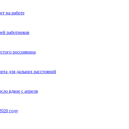
ет на работе
ией работников
естого россиянина
рта для дальних расстояний
сло вдвое с апреля
2020 году