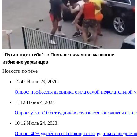
"Путин ждет тебя": в Польше началось массовое
избиение украинцев
Новости по теме
15:42
Июнь 29, 2026
Опрос: профессия дворника стала самой нежелательной у
11:12
Июнь 4, 2024
Опрос: у 3 из 10 сотрудников случаются конфликты с кол
10:12
Июль 24, 2023
Опрос: 40% удалённо работающих сотрудников предпочл