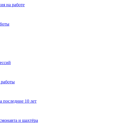
ия на работе
аботы
ессий
я работы
а последние 10 лет
смонавта и шахтёра