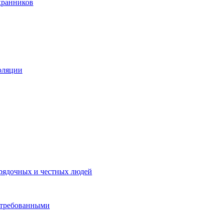
хранников
золяции
рядочных и честных людей
стребованными