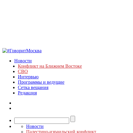
Новости
Конфликт на Ближнем Востоке
СВО
Интервью
Программы и ведущие
Сетка вещания
Редакция
Новости
Палестино-израильский конфликт