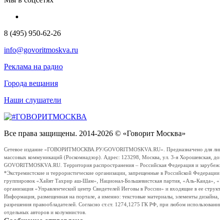
8 (495) 950-62-26
info@govoritmoskva.ru
Реклама на радио
Города вещания
Наши слушатели
Все права защищены. 2014-2026 © «Говорит Москва»
Сетевое издание «ГОВОРИТМОСКВА.РУ/GOVORITMOSKVA.RU». Предназначено для лиц стар
массовых коммуникаций (Роскомнадзор). Адрес: 123298, Москва, ул. 3-я Хорошевская, д
GOVORITMOSKVA.RU. Территория распространения – Российская Федерация и зарубежные с
*Экстремистские и террористические организации, запрещенные в Российской Федераци
группировок «Хайят Тахрир аш-Шам», Национал-Большевистская партия, «Аль-Каида», 
организация «Управленческий центр Свидетелей Иеговы в России» и входящие в ее струк
Информация, размещенная на портале, а именно: текстовые материалы, элементы дизайна
разрешения правообладателей. Согласно ст.ст. 1274,1275 ГК РФ, при любом использовани
отдельных авторов и колумнистов.