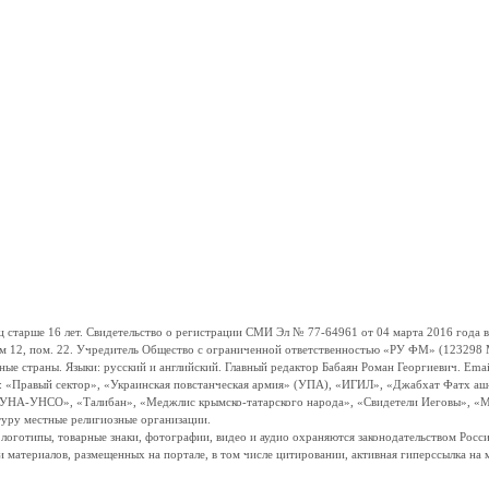
ше 16 лет. Свидетельство о регистрации СМИ Эл № 77-64961 от 04 марта 2016 года вы
ом 12, пом. 22. Учредитель Общество с ограниченной ответственностью «РУ ФМ» (123298 Мо
траны. Языки: русский и английский. Главный редактор Бабаян Роман Георгиевич. Email:
и: «Правый сектор», «Украинская повстанческая армия» (УПА), «ИГИЛ», «Джабхат Фатх а
«УНА-УНСО», «Талибан», «Меджлис крымско-татарского народа», «Свидетели Иеговы», «М
туру местные религиозные организации.
, логотипы, товарные знаки, фотографии, видео и аудио охраняются законодательством Ро
и материалов, размещенных на портале, в том числе цитировании, активная гиперссылка на 