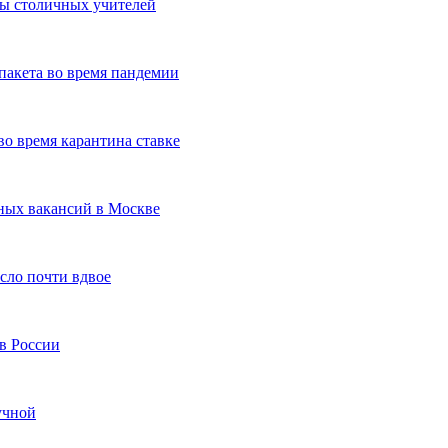
ты столичных учителей
пакета во время пандемии
о время карантина ставке
ных вакансий в Москве
сло почти вдвое
в России
учной