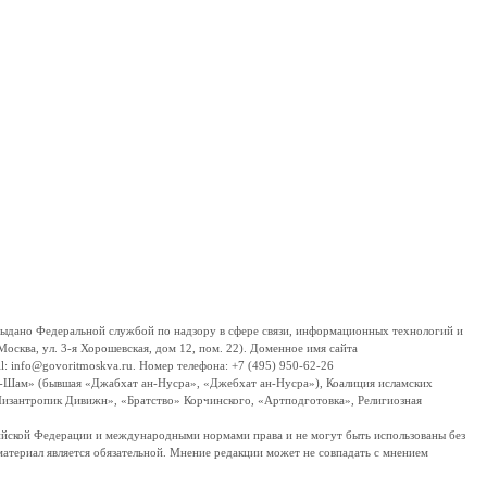
дано Федеральной службой по надзору в сфере связи, информационных технологий и
сква, ул. 3-я Хорошевская, дом 12, пом. 22). Доменное имя сайта
 info@govoritmoskva.ru. Номер телефона: +7 (495) 950-62-26
ш-Шам» (бывшая «Джабхат ан-Нусра», «Джебхат ан-Нусра»), Коалиция исламских
изантропик Дивижн», «Братство» Корчинского, «Артподготовка», Религиозная
ссийской Федерации и международными нормами права и не могут быть использованы без
материал является обязательной. Мнение редакции может не совпадать с мнением