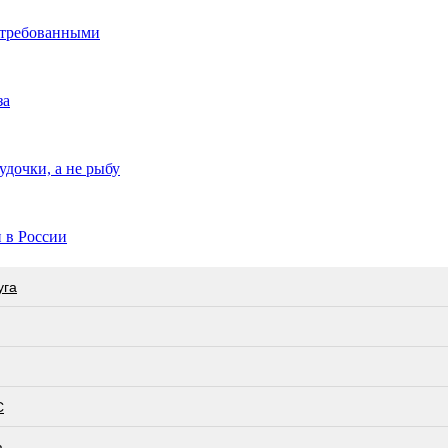
стребованными
за
удочки, а не рыбу
 в России
угa
С
а