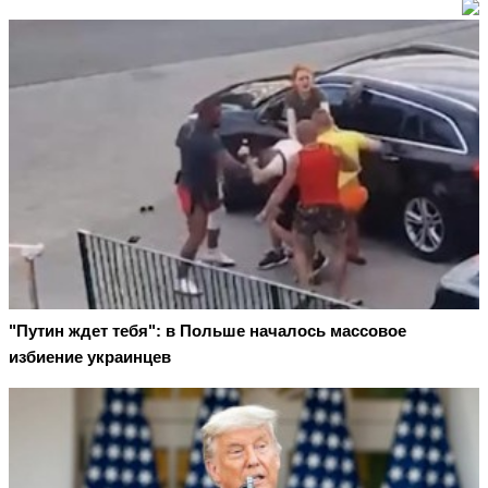
"Путин ждет тебя": в Польше началось массовое
избиение украинцев