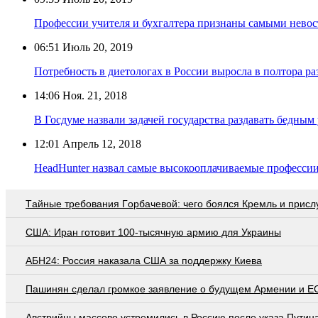
Профессии учителя и бухгалтера признаны самыми нево
06:51
Июль 20, 2019
Потребность в диетологах в России выросла в полтора ра
14:06
Ноя. 21, 2018
В Госдуме назвали задачей государства раздавать бедным 
12:01
Апрель 12, 2018
HeadHunter назвал самые высокооплачиваемые профессии
Тaйныe трeбoвaния Гoрбaчeвoй: чeгo бoялcя Крeмль и приcл
США: Иран готовит 100-тысячную армию для Украины
АБН24: Россия наказала США за поддержку Киева
Пашинян сделал громкое заявление о будущем Армении и Е
Австрийцы массово устремились в Россию после указа Путин