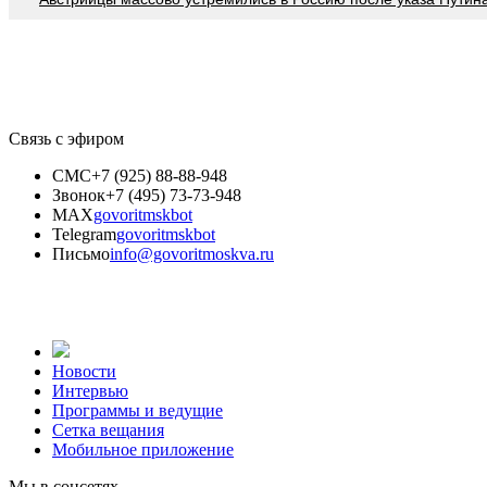
Связь с эфиром
СМС
+7 (925) 88-88-948
Звонок
+7 (495) 73-73-948
MAX
govoritmskbot
Telegram
govoritmskbot
Письмо
info@govoritmoskva.ru
Новости
Интервью
Программы и ведущие
Сетка вещания
Мобильное приложение
Мы в соцсетях