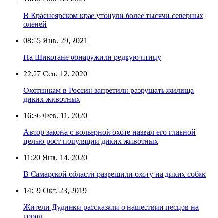
В Красноярском крае утонули более тысячи северных
оленей
08:55
Янв. 29, 2021
На Шикотане обнаружили редкую птицу
22:27
Сен. 12, 2020
Охотникам в России запретили разрушать жилища
диких животных
16:36
Фев. 11, 2020
Автор закона о вольерной охоте назвал его главной
целью рост популяции диких животных
11:20
Янв. 14, 2020
В Самарской области разрешили охоту на диких собак
14:59
Окт. 23, 2019
Жители Дудинки рассказали о нашествии песцов на
город