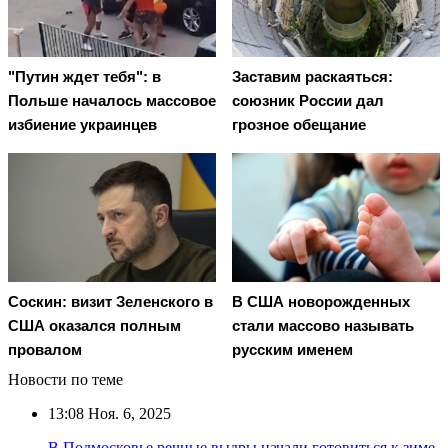
"Путин ждет тебя": в
Заставим раскаяться:
Польше началось массовое
союзник России дал
избиение украинцев
грозное обещание
Соскин: визит Зеленского в
В США новорожденных
США оказался полным
стали массово называть
провалом
русским именем
Новости по теме
13:08
Ноя. 6, 2025
В Подмосковье речные выдры начали готовиться к зиме