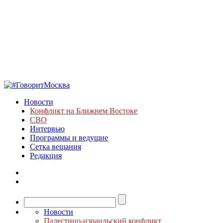
Новости
Конфликт на Ближнем Востоке
СВО
Интервью
Программы и ведущие
Сетка вещания
Редакция
Новости
Палестино-израильский конфликт