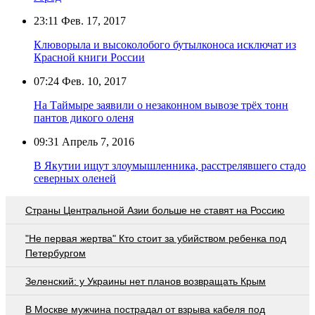
23:11
Фев. 17, 2017
Клюворыла и высоколобого бутылконоса исключат из
Красной книги России
07:24
Фев. 10, 2017
На Таймыре заявили о незаконном вывозе трёх тонн
пантов дикого оленя
09:31
Апрель 7, 2016
В Якутии ищут злоумышленника, расстрелявшего стадо
северных оленей
Страны Центральной Азии больше не ставят на Россию
"Не первая жертва" Кто стоит за убийством ребенка под
Петербургом
Зеленский: у Украины нет планов возвращать Крым
В Москве мужчина пострадал от взрыва кабеля под