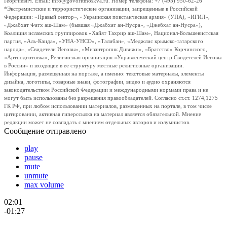
Георгиевич. Email: info@govoritmoskva.ru. Номер телефона: +7 (495) 950-62-26
*Экстремистские и террористические организации, запрещенные в Российской
Федерации: «Правый сектор», «Украинская повстанческая армия» (УПА), «ИГИЛ»,
«Джабхат Фатх аш-Шам» (бывшая «Джабхат ан-Нусра», «Джебхат ан-Нусра»),
Коалиция исламских группировок «Хайят Тахрир аш-Шам», Национал-Большевистская
партия, «Аль-Каида», «УНА-УНСО», «Талибан», «Меджлис крымско-татарского
народа», «Свидетели Иеговы», «Мизантропик Дивижн», «Братство» Корчинского,
«Артподготовка», Религиозная организация «Управленческий центр Свидетелей Иеговы
в России» и входящие в ее структуру местные религиозные организации.
Информация, размещенная на портале, а именно: текстовые материалы, элементы
дизайна, логотипы, товарные знаки, фотографии, видео и аудио охраняются
законодательством Российской Федерации и международными нормами права и не
могут быть использованы без разрешения правообладателей. Согласно ст.ст. 1274,1275
ГК РФ, при любом использовании материалов, размещенных на портале, в том числе
цитировании, активная гиперссылка на материал является обязательной. Мнение
редакции может не совпадать с мнением отдельных авторов и колумнистов.
Сообщение отправлено
play
pause
mute
unmute
max volume
02:01
-01:27