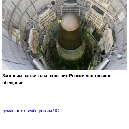
Заставим раскаяться: союзник России дал грозное
обещание
ми домашних введён режим ЧС