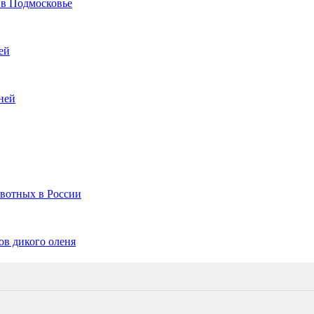
 в Подмосковье
ей
ней
вотных в России
ов дикого оленя