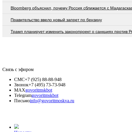
Bloomberg объяснил, почему Россия сближается с Мадагаска
Правительство ввело новый запрет по бензину
Трамп планирует изменить законопроект о санкциях против Р
Связь с эфиром
СМС
+7 (925) 88-88-948
Звонок
+7 (495) 73-73-948
MAX
govoritmskbot
Telegram
govoritmskbot
Письмо
info@govoritmoskva.ru