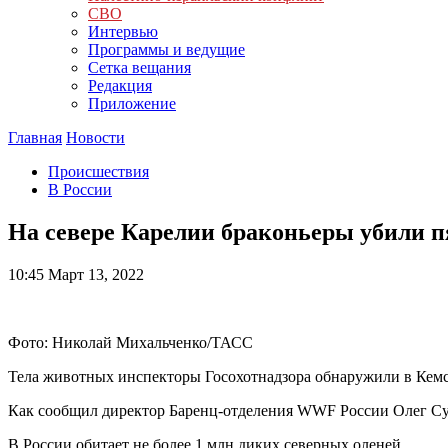
СВО
Интервью
Программы и ведущие
Сетка вещания
Редакция
Приложение
Главная
Новости
Происшествия
В России
На севере Карелии браконьеры убили 
10:45
Март 13, 2022
Фото: Николай Михальченко/ТАСС
Тела животных инспекторы Госохотнадзора обнаружили в Кемс
Как сообщил директор Баренц-отделения WWF России Олег Сут
В России обитает не более 1 млн диких северных оленей.