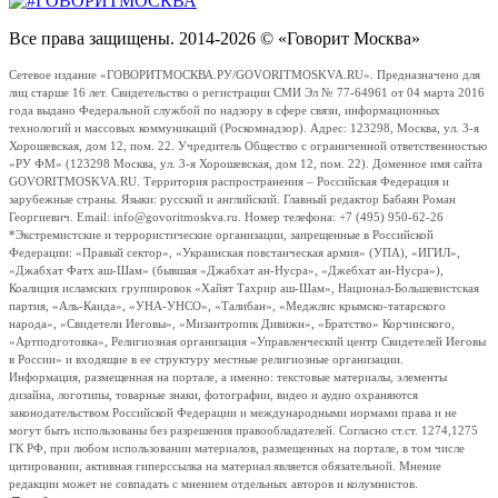
Все права защищены. 2014-2026 © «Говорит Москва»
Сетевое издание «ГОВОРИТМОСКВА.РУ/GOVORITMOSKVA.RU». Предназначено для
лиц старше 16 лет. Свидетельство о регистрации СМИ Эл № 77-64961 от 04 марта 2016
года выдано Федеральной службой по надзору в сфере связи, информационных
технологий и массовых коммуникаций (Роскомнадзор). Адрес: 123298, Москва, ул. 3-я
Хорошевская, дом 12, пом. 22. Учредитель Общество с ограниченной ответственностью
«РУ ФМ» (123298 Москва, ул. 3-я Хорошевская, дом 12, пом. 22). Доменное имя сайта
GOVORITMOSKVA.RU. Территория распространения – Российская Федерация и
зарубежные страны. Языки: русский и английский. Главный редактор Бабаян Роман
Георгиевич. Email: info@govoritmoskva.ru. Номер телефона: +7 (495) 950-62-26
*Экстремистские и террористические организации, запрещенные в Российской
Федерации: «Правый сектор», «Украинская повстанческая армия» (УПА), «ИГИЛ»,
«Джабхат Фатх аш-Шам» (бывшая «Джабхат ан-Нусра», «Джебхат ан-Нусра»),
Коалиция исламских группировок «Хайят Тахрир аш-Шам», Национал-Большевистская
партия, «Аль-Каида», «УНА-УНСО», «Талибан», «Меджлис крымско-татарского
народа», «Свидетели Иеговы», «Мизантропик Дивижн», «Братство» Корчинского,
«Артподготовка», Религиозная организация «Управленческий центр Свидетелей Иеговы
в России» и входящие в ее структуру местные религиозные организации.
Информация, размещенная на портале, а именно: текстовые материалы, элементы
дизайна, логотипы, товарные знаки, фотографии, видео и аудио охраняются
законодательством Российской Федерации и международными нормами права и не
могут быть использованы без разрешения правообладателей. Согласно ст.ст. 1274,1275
ГК РФ, при любом использовании материалов, размещенных на портале, в том числе
цитировании, активная гиперссылка на материал является обязательной. Мнение
редакции может не совпадать с мнением отдельных авторов и колумнистов.