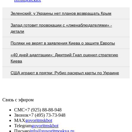
Зеленский: у Украины нет планов возвращать Крым
Запад готовит провокации с «лженаблюдателями» -
детали
Поляки не верят в заявления Киева о защите Европы
«40 дней адаптации»: Дмитрий Гнап оценил стратегию
Киева
США играют в прятки: Рубио раскрыл карты по Украине
Связь с эфиром
СМС
+7 (925) 88-88-948
Звонок
+7 (495) 73-73-948
MAX
govoritmskbot
Telegram
govoritmskbot
Письмо
info@govoritmoskva.ru