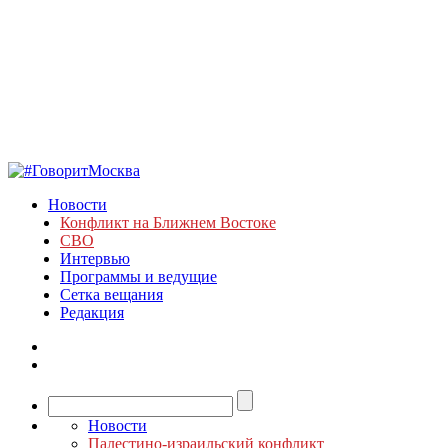
Новости
Конфликт на Ближнем Востоке
СВО
Интервью
Программы и ведущие
Сетка вещания
Редакция
Новости
Палестино-израильский конфликт