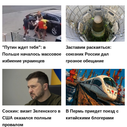
"Путин ждет тебя": в
Заставим раскаяться:
Польше началось массовое
союзник России дал
избиение украинцев
грозное обещание
Соскин: визит Зеленского в
В Пермь приедет поезд с
США оказался полным
китайскими блогерами
провалом