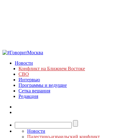
Новости
Конфликт на Ближнем Востоке
СВО
Интервью
Программы и ведущие
Сетка вещания
Редакция
Новости
Палестино-израильский конфликт