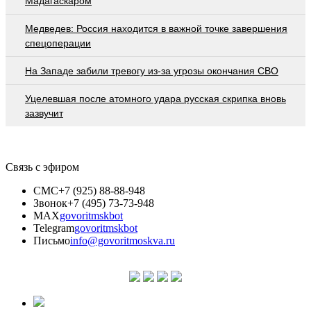
Мадагаскаром
Медведев: Россия находится в важной точке завершения
спецоперации
На Западе забили тревогу из-за угрозы окончания СВО
Уцелевшая после атомного удара русская скрипка вновь
зазвучит
Связь с эфиром
СМС
+7 (925) 88-88-948
Звонок
+7 (495) 73-73-948
MAX
govoritmskbot
Telegram
govoritmskbot
Письмо
info@govoritmoskva.ru