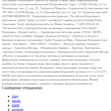
года выдано Федеральной службой по надзору в сфере связи, информационных
технологий и массовых коммуникаций (Роскомнадзор). Адрес: 123298, Москва, ул. 3-я
Хорошевская, дом 12, пом. 22. Учредитель Общество с ограниченной ответственностью
«РУ ФМ» (123298 Москва, ул. 3-я Хорошевская, дом 12, пом. 22). Доменное имя сайта
GOVORITMOSKVA.RU. Территория распространения – Российская Федерация и
зарубежные страны. Языки: русский и английский. Главный редактор Бабаян Роман
Георгиевич. Email: info@govoritmoskva.ru. Номер телефона: +7 (495) 950-62-26
*Экстремистские и террористические организации, запрещенные в Российской
Федерации: «Правый сектор», «Украинская повстанческая армия» (УПА), «ИГИЛ»,
«Джабхат Фатх аш-Шам» (бывшая «Джабхат ан-Нусра», «Джебхат ан-Нусра»),
Коалиция исламских группировок «Хайят Тахрир аш-Шам», Национал-Большевистская
партия, «Аль-Каида», «УНА-УНСО», «Талибан», «Меджлис крымско-татарского
народа», «Свидетели Иеговы», «Мизантропик Дивижн», «Братство» Корчинского,
«Артподготовка», Религиозная организация «Управленческий центр Свидетелей Иеговы
в России» и входящие в ее структуру местные религиозные организации.
Информация, размещенная на портале, а именно: текстовые материалы, элементы
дизайна, логотипы, товарные знаки, фотографии, видео и аудио охраняются
законодательством Российской Федерации и международными нормами права и не
могут быть использованы без разрешения правообладателей. Согласно ст.ст. 1274,1275
ГК РФ, при любом использовании материалов, размещенных на портале, в том числе
цитировании, активная гиперссылка на материал является обязательной. Мнение
редакции может не совпадать с мнением отдельных авторов и колумнистов.
Сообщение отправлено
play
pause
mute
unmute