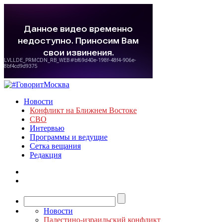
Новости
Конфликт на Ближнем Востоке
СВО
Интервью
Программы и ведущие
Сетка вещания
Редакция
Новости
Палестино-израильский конфликт