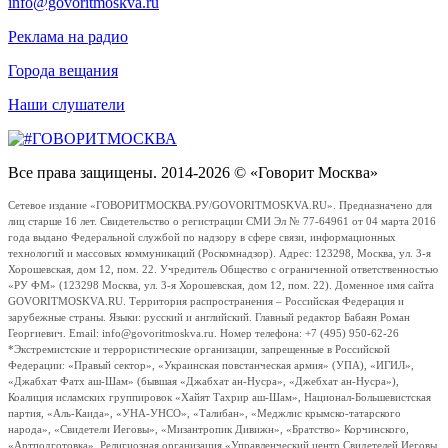
info@govoritmoskva.ru
Реклама на радио
Города вещания
Наши слушатели
Все права защищены. 2014-2026 © «Говорит Москва»
Сетевое издание «ГОВОРИТМОСКВА.РУ/GOVORITMOSKVA.RU». Предназначено для
лиц старше 16 лет. Свидетельство о регистрации СМИ Эл № 77-64961 от 04 марта 2016
года выдано Федеральной службой по надзору в сфере связи, информационных
технологий и массовых коммуникаций (Роскомнадзор). Адрес: 123298, Москва, ул. 3-я
Хорошевская, дом 12, пом. 22. Учредитель Общество с ограниченной ответственностью
«РУ ФМ» (123298 Москва, ул. 3-я Хорошевская, дом 12, пом. 22). Доменное имя сайта
GOVORITMOSKVA.RU. Территория распространения – Российская Федерация и
зарубежные страны. Языки: русский и английский. Главный редактор Бабаян Роман
Георгиевич. Email: info@govoritmoskva.ru. Номер телефона: +7 (495) 950-62-26
*Экстремистские и террористические организации, запрещенные в Российской
Федерации: «Правый сектор», «Украинская повстанческая армия» (УПА), «ИГИЛ»,
«Джабхат Фатх аш-Шам» (бывшая «Джабхат ан-Нусра», «Джебхат ан-Нусра»),
Коалиция исламских группировок «Хайят Тахрир аш-Шам», Национал-Большевистская
партия, «Аль-Каида», «УНА-УНСО», «Талибан», «Меджлис крымско-татарского
народа», «Свидетели Иеговы», «Мизантропик Дивижн», «Братство» Корчинского,
«Артподготовка», Религиозная организация «Управленческий центр Свидетелей Иеговы