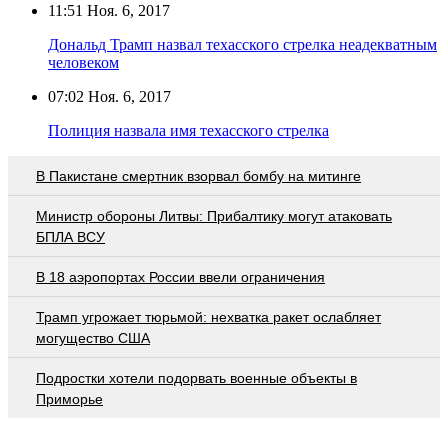
11:51
Ноя. 6, 2017
Дональд Трамп назвал техасского стрелка неадекватным
человеком
07:02
Ноя. 6, 2017
Полиция назвала имя техасского стрелка
В Пакистане смертник взорвал бомбу на митинге
Министр обороны Литвы: Прибалтику могут атаковать
БПЛА ВСУ
В 18 аэропортах России ввели ограничения
Трамп угрожает тюрьмой: нехватка ракет ослабляет
могущество США
Подростки хотели подорвать военные объекты в
Приморье