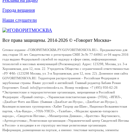
Реклама на радио
Города вещания
Наши слушатели
Все права защищены. 2014-2026 © «Говорит Москва»
Сетевое издание «ГОВОРИТМОСКВА.РУ/GOVORITMOSKVA.RU». Предназначено для
лиц старше 16 лет. Свидетельство о регистрации СМИ Эл № 77-64961 от 04 марта 2016
года выдано Федеральной службой по надзору в сфере связи, информационных
технологий и массовых коммуникаций (Роскомнадзор). Адрес: 123298, Москва, ул. 3-я
Хорошевская, дом 12, пом. 22. Учредитель Общество с ограниченной ответственностью
«РУ ФМ» (123298 Москва, ул. 3-я Хорошевская, дом 12, пом. 22). Доменное имя сайта
GOVORITMOSKVA.RU. Территория распространения – Российская Федерация и
зарубежные страны. Языки: русский и английский. Главный редактор Бабаян Роман
Георгиевич. Email: info@govoritmoskva.ru. Номер телефона: +7 (495) 950-62-26
*Экстремистские и террористические организации, запрещенные в Российской
Федерации: «Правый сектор», «Украинская повстанческая армия» (УПА), «ИГИЛ»,
«Джабхат Фатх аш-Шам» (бывшая «Джабхат ан-Нусра», «Джебхат ан-Нусра»),
Коалиция исламских группировок «Хайят Тахрир аш-Шам», Национал-Большевистская
партия, «Аль-Каида», «УНА-УНСО», «Талибан», «Меджлис крымско-татарского
народа», «Свидетели Иеговы», «Мизантропик Дивижн», «Братство» Корчинского,
«Артподготовка», Религиозная организация «Управленческий центр Свидетелей Иеговы
в России» и входящие в ее структуру местные религиозные организации.
Информация, размещенная на портале, а именно: текстовые материалы, элементы