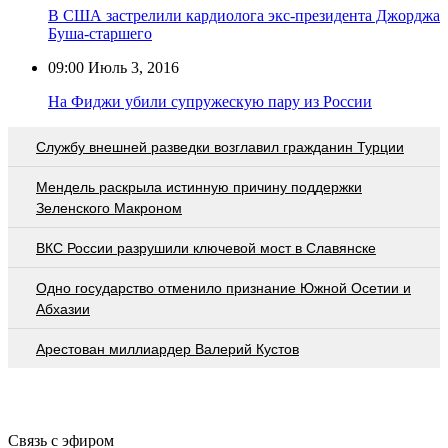
В США застрелили кардиолога экс-президента Джорджа
Буша-старшего
09:00
Июль 3, 2016
На Фиджи убили супружескую пару из России
Службу внешней разведки возглавил гражданин Турции
Мендель раскрыла истинную причину поддержки
Зеленского Макроном
ВКС России разрушили ключевой мост в Славянске
Одно государство отменило признание Южной Осетии и
Абхазии
Арестован миллиардер Валерий Кустов
Связь с эфиром