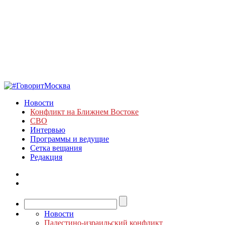
Новости
Конфликт на Ближнем Востоке
СВО
Интервью
Программы и ведущие
Сетка вещания
Редакция
Новости
Палестино-израильский конфликт