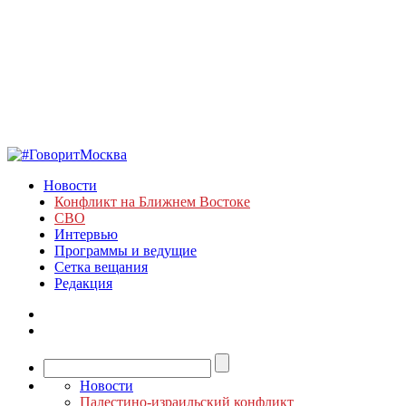
Новости
Конфликт на Ближнем Востоке
СВО
Интервью
Программы и ведущие
Сетка вещания
Редакция
Новости
Палестино-израильский конфликт