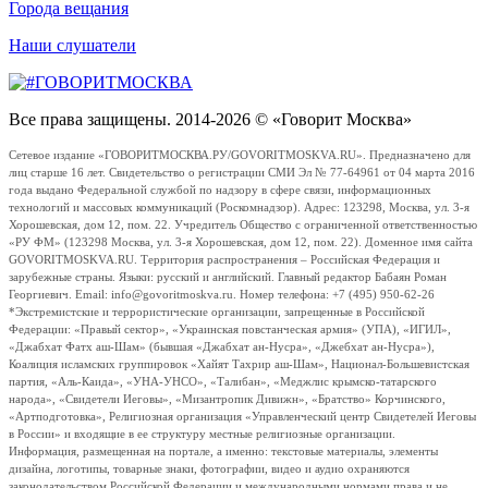
Города вещания
Наши слушатели
Все права защищены. 2014-2026 © «Говорит Москва»
Сетевое издание «ГОВОРИТМОСКВА.РУ/GOVORITMOSKVA.RU». Предназначено для
лиц старше 16 лет. Свидетельство о регистрации СМИ Эл № 77-64961 от 04 марта 2016
года выдано Федеральной службой по надзору в сфере связи, информационных
технологий и массовых коммуникаций (Роскомнадзор). Адрес: 123298, Москва, ул. 3-я
Хорошевская, дом 12, пом. 22. Учредитель Общество с ограниченной ответственностью
«РУ ФМ» (123298 Москва, ул. 3-я Хорошевская, дом 12, пом. 22). Доменное имя сайта
GOVORITMOSKVA.RU. Территория распространения – Российская Федерация и
зарубежные страны. Языки: русский и английский. Главный редактор Бабаян Роман
Георгиевич. Email: info@govoritmoskva.ru. Номер телефона: +7 (495) 950-62-26
*Экстремистские и террористические организации, запрещенные в Российской
Федерации: «Правый сектор», «Украинская повстанческая армия» (УПА), «ИГИЛ»,
«Джабхат Фатх аш-Шам» (бывшая «Джабхат ан-Нусра», «Джебхат ан-Нусра»),
Коалиция исламских группировок «Хайят Тахрир аш-Шам», Национал-Большевистская
партия, «Аль-Каида», «УНА-УНСО», «Талибан», «Меджлис крымско-татарского
народа», «Свидетели Иеговы», «Мизантропик Дивижн», «Братство» Корчинского,
«Артподготовка», Религиозная организация «Управленческий центр Свидетелей Иеговы
в России» и входящие в ее структуру местные религиозные организации.
Информация, размещенная на портале, а именно: текстовые материалы, элементы
дизайна, логотипы, товарные знаки, фотографии, видео и аудио охраняются
законодательством Российской Федерации и международными нормами права и не