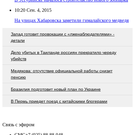
10:20
Сен. 4, 2015
На улицах Хабаровска заметили гималайского медведя
Запад готовит провокации с «лженаблюдателями» -
детали
Дело убитых в Таиланде россиян прекратило череду
убийств
Медякова: отсутствие официальной работы снизит
пенсию
Бразилия подготовит новый план по Украине
В Пермь приедет поезд с китайскими блогерами
Связь с эфиром
СМС
+7 (925) 88-88-948