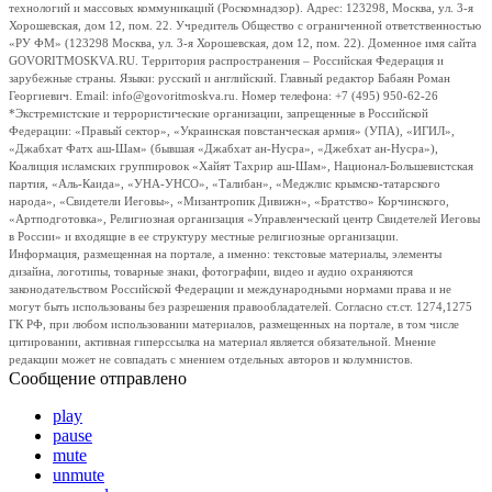
технологий и массовых коммуникаций (Роскомнадзор). Адрес: 123298, Москва, ул. 3-я
Хорошевская, дом 12, пом. 22. Учредитель Общество с ограниченной ответственностью
«РУ ФМ» (123298 Москва, ул. 3-я Хорошевская, дом 12, пом. 22). Доменное имя сайта
GOVORITMOSKVA.RU. Территория распространения – Российская Федерация и
зарубежные страны. Языки: русский и английский. Главный редактор Бабаян Роман
Георгиевич. Email: info@govoritmoskva.ru. Номер телефона: +7 (495) 950-62-26
*Экстремистские и террористические организации, запрещенные в Российской
Федерации: «Правый сектор», «Украинская повстанческая армия» (УПА), «ИГИЛ»,
«Джабхат Фатх аш-Шам» (бывшая «Джабхат ан-Нусра», «Джебхат ан-Нусра»),
Коалиция исламских группировок «Хайят Тахрир аш-Шам», Национал-Большевистская
партия, «Аль-Каида», «УНА-УНСО», «Талибан», «Меджлис крымско-татарского
народа», «Свидетели Иеговы», «Мизантропик Дивижн», «Братство» Корчинского,
«Артподготовка», Религиозная организация «Управленческий центр Свидетелей Иеговы
в России» и входящие в ее структуру местные религиозные организации.
Информация, размещенная на портале, а именно: текстовые материалы, элементы
дизайна, логотипы, товарные знаки, фотографии, видео и аудио охраняются
законодательством Российской Федерации и международными нормами права и не
могут быть использованы без разрешения правообладателей. Согласно ст.ст. 1274,1275
ГК РФ, при любом использовании материалов, размещенных на портале, в том числе
цитировании, активная гиперссылка на материал является обязательной. Мнение
редакции может не совпадать с мнением отдельных авторов и колумнистов.
Сообщение отправлено
play
pause
mute
unmute