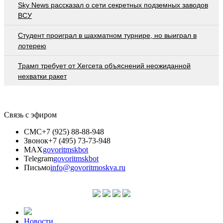
Sky News рассказал о сети секретных подземных заводов
ВСУ
Студент проиграл в шахматном турнире, но выиграл в
лотерею
Трамп требует от Хегсета объяснений неожиданной
нехватки ракет
Связь с эфиром
СМС
+7 (925) 88-88-948
Звонок
+7 (495) 73-73-948
MAX
govoritmskbot
Telegram
govoritmskbot
Письмо
info@govoritmoskva.ru
Новости