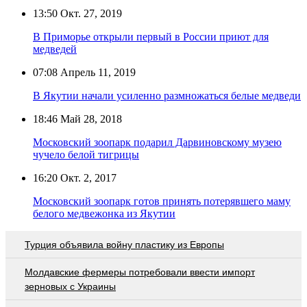
13:50
Окт. 27, 2019
В Приморье открыли первый в России приют для
медведей
07:08
Апрель 11, 2019
В Якутии начали усиленно размножаться белые медведи
18:46
Май 28, 2018
Московский зоопарк подарил Дарвиновскому музею
чучело белой тигрицы
16:20
Окт. 2, 2017
Московский зоопарк готов принять потерявшего маму
белого медвежонка из Якутии
Турция объявила войну пластику из Европы
Молдавские фермеры потребовали ввести импорт
зерновых с Украины