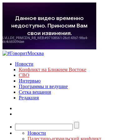
Новости
Конфликт на Ближнем Востоке
СВО
Интервью
Программы и ведущие
Сетка вещания
Редакция
Новости
Палестино-израильский конфликт