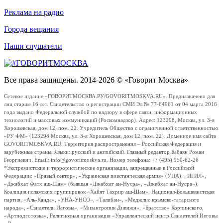
Реклама на радио
Города вещания
Наши слушатели
Все права защищены. 2014-2026 © «Говорит Москва»
Сетевое издание «ГОВОРИТМОСКВА.РУ/GOVORITMOSKVA.RU». Предназначено для
лиц старше 16 лет. Свидетельство о регистрации СМИ Эл № 77-64961 от 04 марта 2016
года выдано Федеральной службой по надзору в сфере связи, информационных
технологий и массовых коммуникаций (Роскомнадзор). Адрес: 123298, Москва, ул. 3-я
Хорошевская, дом 12, пом. 22. Учредитель Общество с ограниченной ответственностью
«РУ ФМ» (123298 Москва, ул. 3-я Хорошевская, дом 12, пом. 22). Доменное имя сайта
GOVORITMOSKVA.RU. Территория распространения – Российская Федерация и
зарубежные страны. Языки: русский и английский. Главный редактор Бабаян Роман
Георгиевич. Email: info@govoritmoskva.ru. Номер телефона: +7 (495) 950-62-26
*Экстремистские и террористические организации, запрещенные в Российской
Федерации: «Правый сектор», «Украинская повстанческая армия» (УПА), «ИГИЛ»,
«Джабхат Фатх аш-Шам» (бывшая «Джабхат ан-Нусра», «Джебхат ан-Нусра»),
Коалиция исламских группировок «Хайят Тахрир аш-Шам», Национал-Большевистская
партия, «Аль-Каида», «УНА-УНСО», «Талибан», «Меджлис крымско-татарского
народа», «Свидетели Иеговы», «Мизантропик Дивижн», «Братство» Корчинского,
«Артподготовка», Религиозная организация «Управленческий центр Свидетелей Иеговы