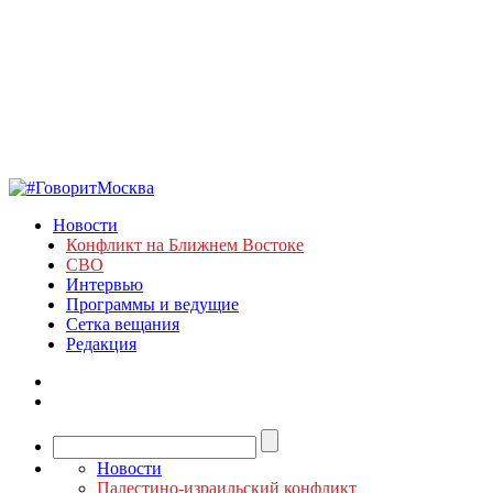
Новости
Конфликт на Ближнем Востоке
СВО
Интервью
Программы и ведущие
Сетка вещания
Редакция
Новости
Палестино-израильский конфликт