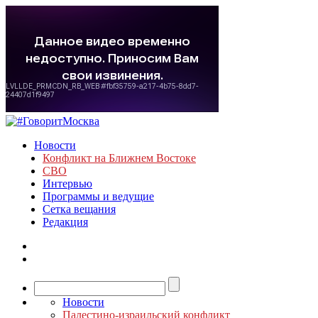
Новости
Конфликт на Ближнем Востоке
СВО
Интервью
Программы и ведущие
Сетка вещания
Редакция
Новости
Палестино-израильский конфликт