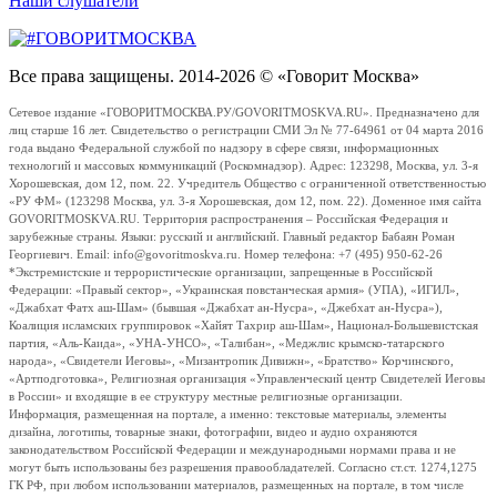
Наши слушатели
Все права защищены. 2014-2026 © «Говорит Москва»
Сетевое издание «ГОВОРИТМОСКВА.РУ/GOVORITMOSKVA.RU». Предназначено для
лиц старше 16 лет. Свидетельство о регистрации СМИ Эл № 77-64961 от 04 марта 2016
года выдано Федеральной службой по надзору в сфере связи, информационных
технологий и массовых коммуникаций (Роскомнадзор). Адрес: 123298, Москва, ул. 3-я
Хорошевская, дом 12, пом. 22. Учредитель Общество с ограниченной ответственностью
«РУ ФМ» (123298 Москва, ул. 3-я Хорошевская, дом 12, пом. 22). Доменное имя сайта
GOVORITMOSKVA.RU. Территория распространения – Российская Федерация и
зарубежные страны. Языки: русский и английский. Главный редактор Бабаян Роман
Георгиевич. Email: info@govoritmoskva.ru. Номер телефона: +7 (495) 950-62-26
*Экстремистские и террористические организации, запрещенные в Российской
Федерации: «Правый сектор», «Украинская повстанческая армия» (УПА), «ИГИЛ»,
«Джабхат Фатх аш-Шам» (бывшая «Джабхат ан-Нусра», «Джебхат ан-Нусра»),
Коалиция исламских группировок «Хайят Тахрир аш-Шам», Национал-Большевистская
партия, «Аль-Каида», «УНА-УНСО», «Талибан», «Меджлис крымско-татарского
народа», «Свидетели Иеговы», «Мизантропик Дивижн», «Братство» Корчинского,
«Артподготовка», Религиозная организация «Управленческий центр Свидетелей Иеговы
в России» и входящие в ее структуру местные религиозные организации.
Информация, размещенная на портале, а именно: текстовые материалы, элементы
дизайна, логотипы, товарные знаки, фотографии, видео и аудио охраняются
законодательством Российской Федерации и международными нормами права и не
могут быть использованы без разрешения правообладателей. Согласно ст.ст. 1274,1275
ГК РФ, при любом использовании материалов, размещенных на портале, в том числе