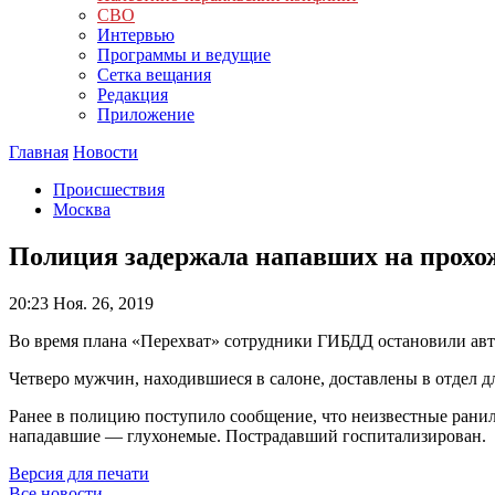
СВО
Интервью
Программы и ведущие
Сетка вещания
Редакция
Приложение
Главная
Новости
Происшествия
Москва
Полиция задержала напавших на прохо
20:23
Ноя. 26, 2019
Во время плана «Перехват» сотрудники ГИБДД остановили ав
Четверо мужчин, находившиеся в салоне, доставлены в отдел д
Ранее в полицию поступило сообщение, что неизвестные ранил
нападавшие — глухонемые. Пострадавший госпитализирован.
Версия для печати
Все новости