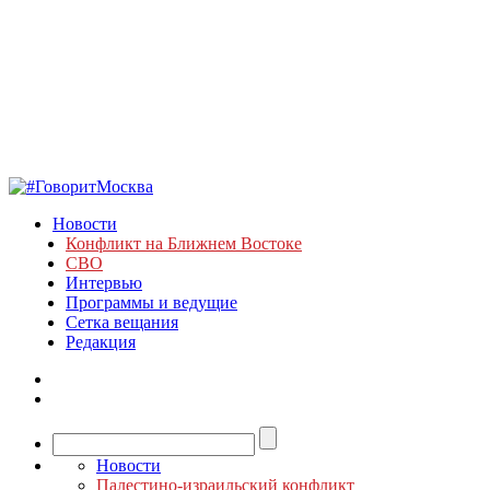
Новости
Конфликт на Ближнем Востоке
СВО
Интервью
Программы и ведущие
Сетка вещания
Редакция
Новости
Палестино-израильский конфликт