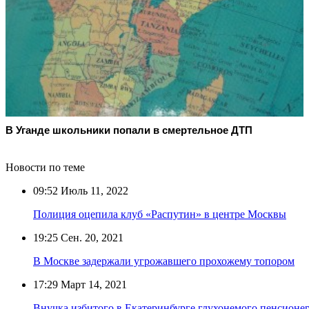
В Уганде школьники попали в смертельное ДТП
Новости по теме
09:52
Июль 11, 2022
Полиция оцепила клуб «Распутин» в центре Москвы
19:25
Сен. 20, 2021
В Москве задержали угрожавшего прохожему топором
17:29
Март 14, 2021
Внучка избитого в Екатеринбурге глухонемого пенсионер