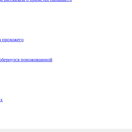
а прохожего
 обернулся поножовщиной
их