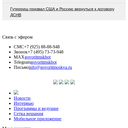
Гутерриш призвал США и Россию вернуться к договору
ДСНВ
Связь с эфиром
СМС
+7 (925) 88-88-948
Звонок
+7 (495) 73-73-948
MAX
govoritmskbot
Telegram
govoritmskbot
Письмо
info@govoritmoskva.ru
Новости
Интервью
Программы и ведущие
Сетка вещания
Мобильное приложение