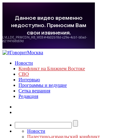
Новости
Конфликт на Ближнем Востоке
СВО
Интервью
Программы и ведущие
Сетка вещания
Редакция
Новости
Палестино-израильский конфликт