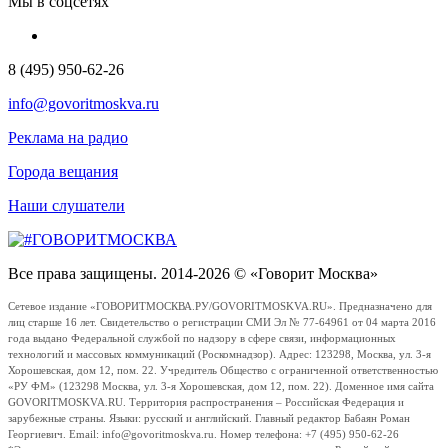
Мы в соцсетях
8 (495) 950-62-26
info@govoritmoskva.ru
Реклама на радио
Города вещания
Наши слушатели
Все права защищены. 2014-2026 © «Говорит Москва»
Сетевое издание «ГОВОРИТМОСКВА.РУ/GOVORITMOSKVA.RU». Предназначено для
лиц старше 16 лет. Свидетельство о регистрации СМИ Эл № 77-64961 от 04 марта 2016
года выдано Федеральной службой по надзору в сфере связи, информационных
технологий и массовых коммуникаций (Роскомнадзор). Адрес: 123298, Москва, ул. 3-я
Хорошевская, дом 12, пом. 22. Учредитель Общество с ограниченной ответственностью
«РУ ФМ» (123298 Москва, ул. 3-я Хорошевская, дом 12, пом. 22). Доменное имя сайта
GOVORITMOSKVA.RU. Территория распространения – Российская Федерация и
зарубежные страны. Языки: русский и английский. Главный редактор Бабаян Роман
Георгиевич. Email: info@govoritmoskva.ru. Номер телефона: +7 (495) 950-62-26