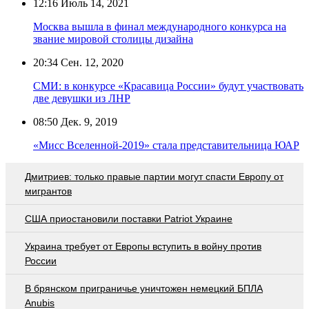
12:16
Июль 14, 2021
Москва вышла в финал международного конкурса на
звание мировой столицы дизайна
20:34
Сен. 12, 2020
СМИ: в конкурсе «Красавица России» будут участвовать
две девушки из ЛНР
08:50
Дек. 9, 2019
«Мисс Вселенной-2019» стала представительница ЮАР
Дмитриев: только правые партии могут спасти Европу от
мигрантов
США приостановили поставки Patriot Украине
Украина требует от Европы вступить в войну против
России
В брянском приграничье уничтожен немецкий БПЛА
Anubis