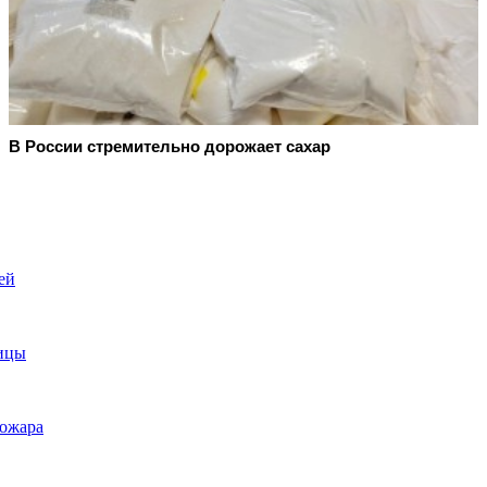
В России стремительно дорожает сахар
ей
тицы
пожара