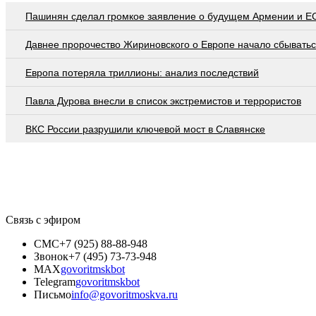
Пашинян сделал громкое заявление о будущем Армении и Е
Давнее пророчество Жириновского о Европе начало сбывать
Европа потеряла триллионы: анализ последствий
Павла Дурова внесли в список экстремистов и террористов
ВКС России разрушили ключевой мост в Славянске
Связь с эфиром
СМС
+7 (925) 88-88-948
Звонок
+7 (495) 73-73-948
MAX
govoritmskbot
Telegram
govoritmskbot
Письмо
info@govoritmoskva.ru