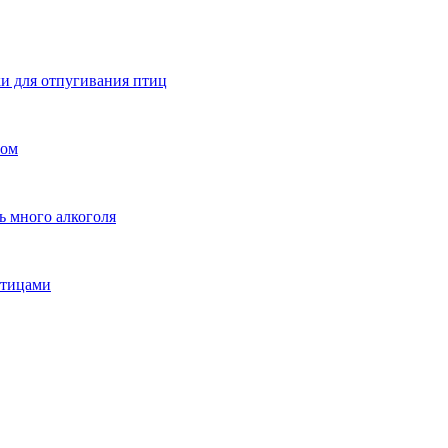
и для отпугивания птиц
лом
ь много алкоголя
птицами