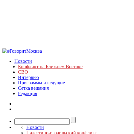
Новости
Конфликт на Ближнем Востоке
СВО
Интервью
Программы и ведущие
Сетка вещания
Редакция
Новости
Палестино-израильский конфликт