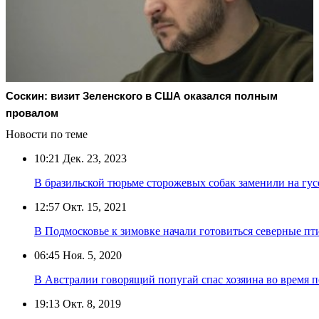
Соскин: визит Зеленского в США оказался полным
провалом
Новости по теме
10:21
Дек. 23, 2023
В бразильской тюрьме сторожевых собак заменили на гус
12:57
Окт. 15, 2021
В Подмосковье к зимовке начали готовиться северные п
06:45
Ноя. 5, 2020
В Австралии говорящий попугай спас хозяина во время 
19:13
Окт. 8, 2019