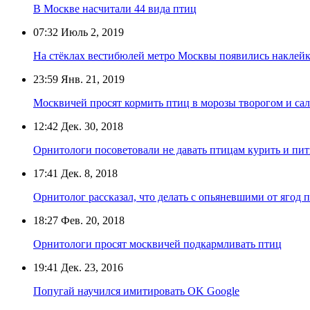
В Москве насчитали 44 вида птиц
07:32
Июль 2, 2019
На стёклах вестибюлей метро Москвы появились наклейк
23:59
Янв. 21, 2019
Москвичей просят кормить птиц в морозы творогом и са
12:42
Дек. 30, 2018
Орнитологи посоветовали не давать птицам курить и пит
17:41
Дек. 8, 2018
Орнитолог рассказал, что делать с опьяневшими от ягод 
18:27
Фев. 20, 2018
Орнитологи просят москвичей подкармливать птиц
19:41
Дек. 23, 2016
Попугай научился имитировать OK Google