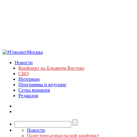
Новости
Конфликт на Ближнем Востоке
СВО
Интервью
Программы и ведущие
Сетка вещания
Редакция
Новости
Палестино-израильский конфликт