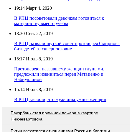
19:14
Март 4, 2020
В РПЦ посоветовали девочкам готовиться к
материнству вместо учёбы
18:30
Сен. 22, 2019
В РПЦ назвали шуткой совет протоиерея Смирнова
бить детей за сквернословие
15:17
Июль 8, 2019
Протоиерею, назвавшему женщин глупыми,
предложили извиниться перед Матвиенко и
Набиуллиной
15:14
Июль 8, 2019
В РПЦ заявили, что мужчины умнее женщин
Пауэрбанк стал причиной пожара в квартире
Нижневартовска
Путин восхитился отношениями России и Киргизии