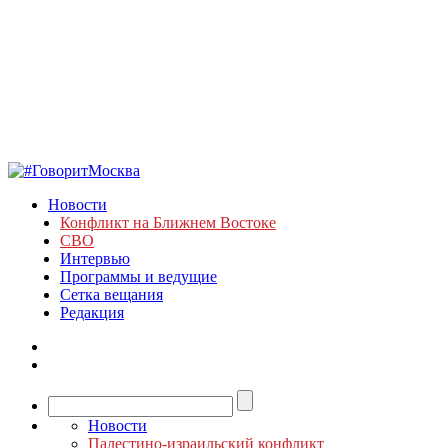
Новости
Конфликт на Ближнем Востоке
СВО
Интервью
Программы и ведущие
Сетка вещания
Редакция
Новости
Палестино-израильский конфликт