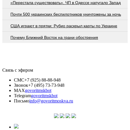
«Перестала существовать». ЧП в Одессе напугало Запад
Почти 500 украинских беспилотников уничтожены за ночь
США играют в прятки: Рубио раскрыл карты по Украине
Почему Ближний Восток на грани обострения
Связь с эфиром
СМС
+7 (925) 88-88-948
Звонок
+7 (495) 73-73-948
MAX
govoritmskbot
Telegram
govoritmskbot
Письмо
info@govoritmoskva.ru