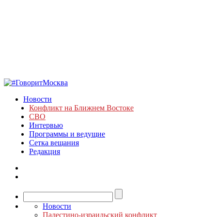
Новости
Конфликт на Ближнем Востоке
СВО
Интервью
Программы и ведущие
Сетка вещания
Редакция
Новости
Палестино-израильский конфликт