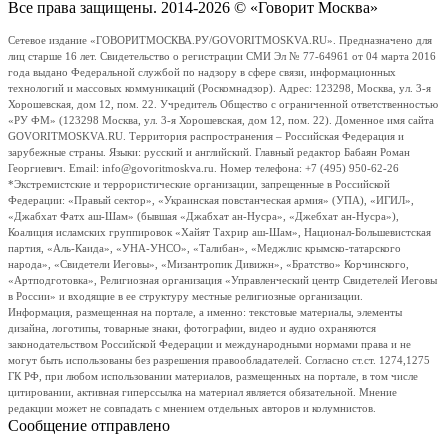
Все права защищены. 2014-2026 © «Говорит Москва»
Сетевое издание «ГОВОРИТМОСКВА.РУ/GOVORITMOSKVA.RU». Предназначено для
лиц старше 16 лет. Свидетельство о регистрации СМИ Эл № 77-64961 от 04 марта 2016
года выдано Федеральной службой по надзору в сфере связи, информационных
технологий и массовых коммуникаций (Роскомнадзор). Адрес: 123298, Москва, ул. 3-я
Хорошевская, дом 12, пом. 22. Учредитель Общество с ограниченной ответственностью
«РУ ФМ» (123298 Москва, ул. 3-я Хорошевская, дом 12, пом. 22). Доменное имя сайта
GOVORITMOSKVA.RU. Территория распространения – Российская Федерация и
зарубежные страны. Языки: русский и английский. Главный редактор Бабаян Роман
Георгиевич. Email: info@govoritmoskva.ru. Номер телефона: +7 (495) 950-62-26
*Экстремистские и террористические организации, запрещенные в Российской
Федерации: «Правый сектор», «Украинская повстанческая армия» (УПА), «ИГИЛ»,
«Джабхат Фатх аш-Шам» (бывшая «Джабхат ан-Нусра», «Джебхат ан-Нусра»),
Коалиция исламских группировок «Хайят Тахрир аш-Шам», Национал-Большевистская
партия, «Аль-Каида», «УНА-УНСО», «Талибан», «Меджлис крымско-татарского
народа», «Свидетели Иеговы», «Мизантропик Дивижн», «Братство» Корчинского,
«Артподготовка», Религиозная организация «Управленческий центр Свидетелей Иеговы
в России» и входящие в ее структуру местные религиозные организации.
Информация, размещенная на портале, а именно: текстовые материалы, элементы
дизайна, логотипы, товарные знаки, фотографии, видео и аудио охраняются
законодательством Российской Федерации и международными нормами права и не
могут быть использованы без разрешения правообладателей. Согласно ст.ст. 1274,1275
ГК РФ, при любом использовании материалов, размещенных на портале, в том числе
цитировании, активная гиперссылка на материал является обязательной. Мнение
редакции может не совпадать с мнением отдельных авторов и колумнистов.
Сообщение отправлено