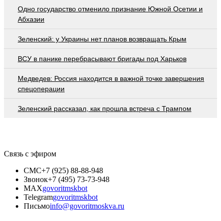
Одно государство отменило признание Южной Осетии и
Абхазии
Зеленский: у Украины нет планов возвращать Крым
ВСУ в панике перебрасывают бригады под Харьков
Медведев: Россия находится в важной точке завершения
спецоперации
Зеленский рассказал, как прошла встреча с Трампом
Связь с эфиром
СМС
+7 (925) 88-88-948
Звонок
+7 (495) 73-73-948
MAX
govoritmskbot
Telegram
govoritmskbot
Письмо
info@govoritmoskva.ru