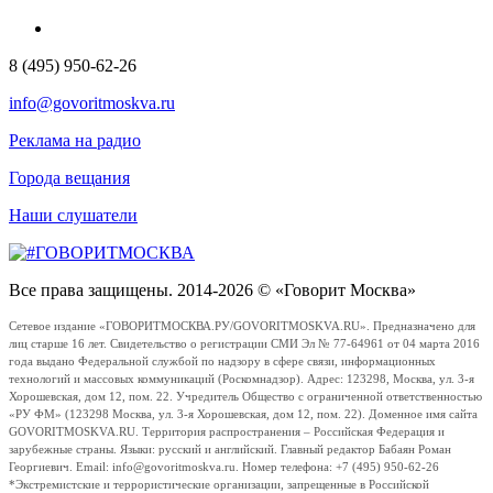
8 (495) 950-62-26
info@govoritmoskva.ru
Реклама на радио
Города вещания
Наши слушатели
Все права защищены. 2014-2026 © «Говорит Москва»
Сетевое издание «ГОВОРИТМОСКВА.РУ/GOVORITMOSKVA.RU». Предназначено для
лиц старше 16 лет. Свидетельство о регистрации СМИ Эл № 77-64961 от 04 марта 2016
года выдано Федеральной службой по надзору в сфере связи, информационных
технологий и массовых коммуникаций (Роскомнадзор). Адрес: 123298, Москва, ул. 3-я
Хорошевская, дом 12, пом. 22. Учредитель Общество с ограниченной ответственностью
«РУ ФМ» (123298 Москва, ул. 3-я Хорошевская, дом 12, пом. 22). Доменное имя сайта
GOVORITMOSKVA.RU. Территория распространения – Российская Федерация и
зарубежные страны. Языки: русский и английский. Главный редактор Бабаян Роман
Георгиевич. Email: info@govoritmoskva.ru. Номер телефона: +7 (495) 950-62-26
*Экстремистские и террористические организации, запрещенные в Российской