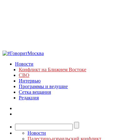
Новости
Конфликт на Ближнем Востоке
СВО
Интервью
Программы и ведущие
Сетка вещания
Редакция
Новости
Палестино-израильский конфликт