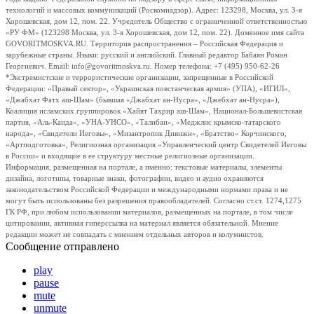
технологий и массовых коммуникаций (Роскомнадзор). Адрес: 123298, Москва, ул. 3-я
Хорошевская, дом 12, пом. 22. Учредитель Общество с ограниченной ответственностью
«РУ ФМ» (123298 Москва, ул. 3-я Хорошевская, дом 12, пом. 22). Доменное имя сайта
GOVORITMOSKVA.RU. Территория распространения – Российская Федерация и
зарубежные страны. Языки: русский и английский. Главный редактор Бабаян Роман
Георгиевич. Email: info@govoritmoskva.ru. Номер телефона: +7 (495) 950-62-26
*Экстремистские и террористические организации, запрещенные в Российской
Федерации: «Правый сектор», «Украинская повстанческая армия» (УПА), «ИГИЛ»,
«Джабхат Фатх аш-Шам» (бывшая «Джабхат ан-Нусра», «Джебхат ан-Нусра»),
Коалиция исламских группировок «Хайят Тахрир аш-Шам», Национал-Большевистская
партия, «Аль-Каида», «УНА-УНСО», «Талибан», «Меджлис крымско-татарского
народа», «Свидетели Иеговы», «Мизантропик Дивижн», «Братство» Корчинского,
«Артподготовка», Религиозная организация «Управленческий центр Свидетелей Иеговы
в России» и входящие в ее структуру местные религиозные организации.
Информация, размещенная на портале, а именно: текстовые материалы, элементы
дизайна, логотипы, товарные знаки, фотографии, видео и аудио охраняются
законодательством Российской Федерации и международными нормами права и не
могут быть использованы без разрешения правообладателей. Согласно ст.ст. 1274,1275
ГК РФ, при любом использовании материалов, размещенных на портале, в том числе
цитировании, активная гиперссылка на материал является обязательной. Мнение
редакции может не совпадать с мнением отдельных авторов и колумнистов.
Сообщение отправлено
play
pause
mute
unmute