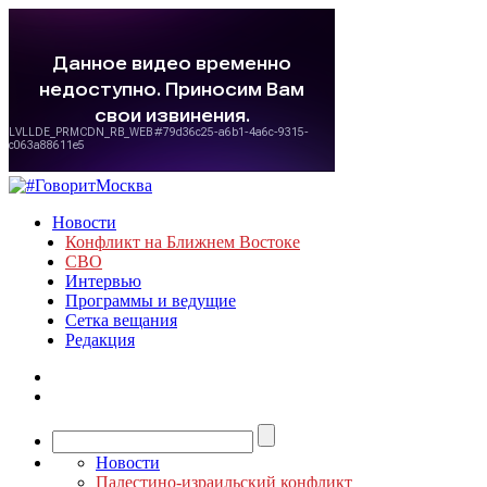
Новости
Конфликт на Ближнем Востоке
СВО
Интервью
Программы и ведущие
Сетка вещания
Редакция
Новости
Палестино-израильский конфликт