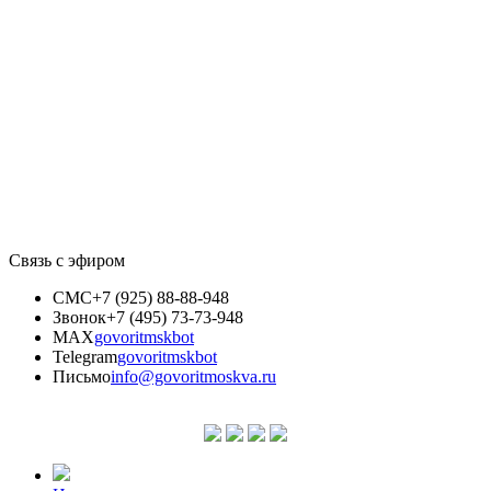
Связь с эфиром
СМС
+7 (925) 88-88-948
Звонок
+7 (495) 73-73-948
MAX
govoritmskbot
Telegram
govoritmskbot
Письмо
info@govoritmoskva.ru