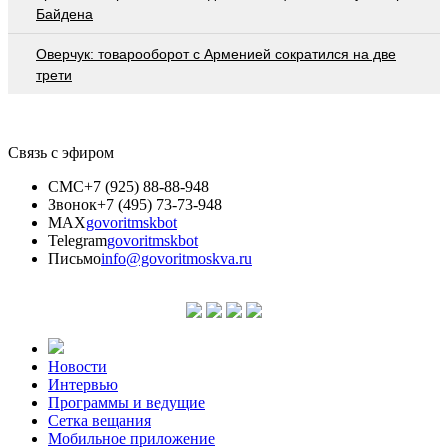
Байдена
Оверчук: товарооборот с Арменией сократился на две
трети
Связь с эфиром
СМС
+7 (925) 88-88-948
Звонок
+7 (495) 73-73-948
MAX
govoritmskbot
Telegram
govoritmskbot
Письмо
info@govoritmoskva.ru
Новости
Интервью
Программы и ведущие
Сетка вещания
Мобильное приложение