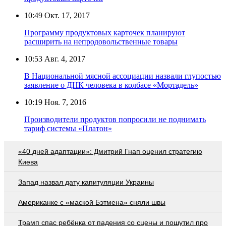
10:49
Окт. 17, 2017
Программу продуктовых карточек планируют
расширить на непродовольственные товары
10:53
Авг. 4, 2017
В Национальной мясной ассоциации назвали глупостью
заявление о ДНК человека в колбасе «Мортадель»
10:19
Ноя. 7, 2016
Производители продуктов попросили не поднимать
тариф системы «Платон»
«40 дней адаптации»: Дмитрий Гнап оценил стратегию
Киева
Запад назвал дату капитуляции Украины
Американке с «маской Бэтмена» сняли швы
Трамп спас ребёнка от падения со сцены и пошутил про