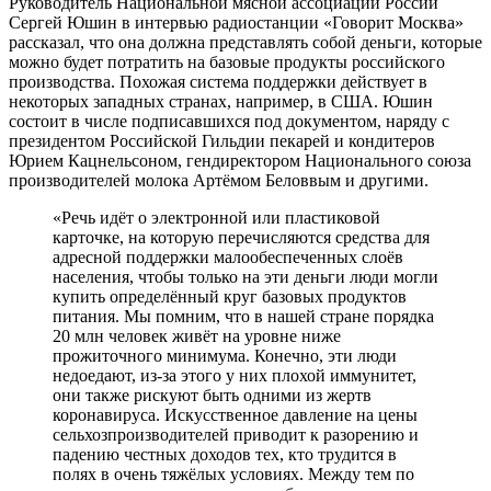
Руководитель Национальной мясной ассоциации России
Сергей Юшин в интервью радиостанции «Говорит Москва»
рассказал, что она должна представлять собой деньги, которые
можно будет потратить на базовые продукты российского
производства. Похожая система поддержки действует в
некоторых западных странах, например, в США. Юшин
состоит в числе подписавшихся под документом, наряду с
президентом Российской Гильдии пекарей и кондитеров
Юрием Кацнельсоном, гендиректором Национального союза
производителей молока Артёмом Беловвым и другими.
«Речь идёт о электронной или пластиковой
карточке, на которую перечисляются средства для
адресной поддержки малообеспеченных слоёв
населения, чтобы только на эти деньги люди могли
купить определённый круг базовых продуктов
питания. Мы помним, что в нашей стране порядка
20 млн человек живёт на уровне ниже
прожиточного минимума. Конечно, эти люди
недоедают, из-за этого у них плохой иммунитет,
они также рискуют быть одними из жертв
коронавируса. Искусственное давление на цены
сельхозпроизводителей приводит к разорению и
падению честных доходов тех, кто трудится в
полях в очень тяжёлых условиях. Между тем по