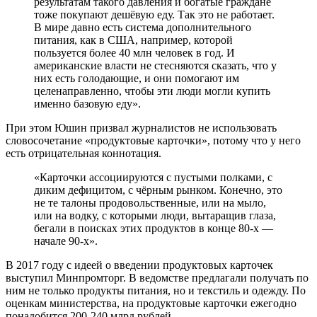
результатам такого давления и богатые граждане
тоже покупают дешёвую еду. Так это не работает.
В мире давно есть система дополнительного
питания, как в США, например, которой
пользуется более 40 млн человек в год. И
американские власти не стесняются сказать, что у
них есть голодающие, и они помогают им
целенаправленно, чтобы эти люди могли купить
именно базовую еду».
При этом Юшин призвал журналистов не использовать
словосочетание «продуктовые карточки», потому что у него
есть отрицательная коннотация.
«Карточки ассоциируются с пустыми полками, с
диким дефицитом, с чёрным рынком. Конечно, это
не те талоны продовольственные, или на мыло,
или на водку, с которыми люди, вытаращив глаза,
бегали в поисках этих продуктов в конце 80-х —
начале 90-х».
В 2017 году с идеей о введении продуктовых карточек
выступил Минпромторг. В ведомстве предлагали получать по
ним не только продукты питания, но и текстиль и одежду. По
оценкам министерства, на продуктовые карточки ежегодно
понадобится 200-240 млрд рублей.