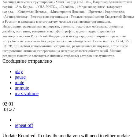
Коалиция исламских группировок «Хайят Тахрир аш-Шам», Национал-Большевистская
партия, «Аль-Каида», «УНА-УНСО», «Талибан», «Меджлис крымско-татарского
народа», «Свидетели Иеговы», «Мизантропик Дивижн», «Братство» Корчинского,
«Артподготовка», Религиозная организация «Управленческий центр Свидетелей Иеговы
в России» и входящие в ее структуру местные религиозные организации.
Информация, размещенная на портале, а именно: текстовые материалы, элементы
дизайна, логотипы, товарные знаки, фотографии, видео и аудио охраняются
законодательством Российской Федерации и международными нормами права и не
могут быть использованы без разрешения правообладателей. Согласно ст.ст. 1274,1275
ГК РФ, при любом использовании материалов, размещенных на портале, в том числе
цитировании, активная гиперссылка на материал является обязательной. Мнение
редакции может не совпадать с мнением отдельных авторов и колумнистов.
Сообщение отправлено
play
pause
mute
unmute
max volume
02:01
-01:27
repeat off
Update Required
To play the media you will need to either update