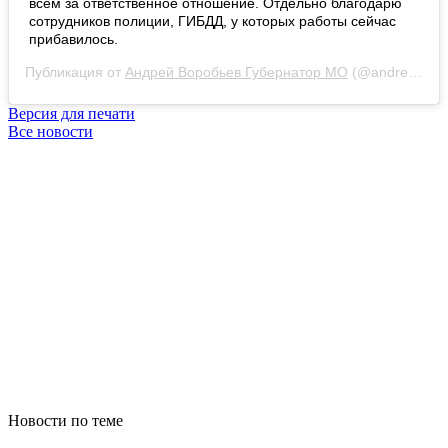
всем за ответственное отношение. Отдельно благодарю
сотрудников полиции, ГИБДД, у которых работы сейчас
прибавилось.
Публикация от
Андрей Воробьев Губернатор МО
(@andreyvorobiev) 16 Апр 2020 в 6:21 PDT
Версия для печати
Все новости
Новости по теме