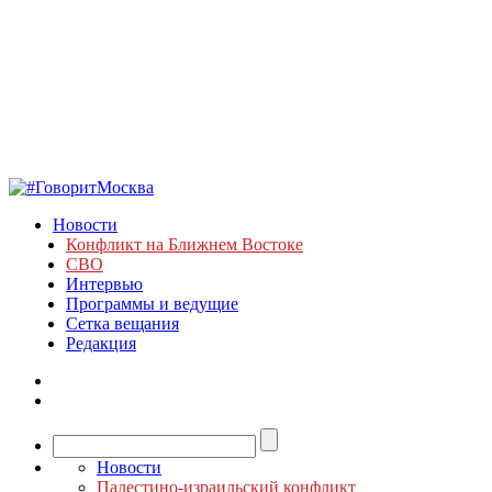
Новости
Конфликт на Ближнем Востоке
СВО
Интервью
Программы и ведущие
Сетка вещания
Редакция
Новости
Палестино-израильский конфликт