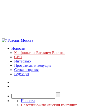
Новости
Конфликт на Ближнем Востоке
СВО
Интервью
Программы и ведущие
Сетка вещания
Редакция
Новости
Палестино-израильский конфликт