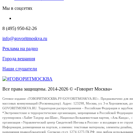
Мы в соцсетях
8 (495) 950-62-26
info@govoritmoskva.ru
Реклама на радио
Города вещания
Наши слушатели
Все права защищены. 2014-2026 © «Говорит Москва»
Сетевое издание «ГОВОРИТМОСКВА.РУ/GOVORITMOSKVA.RU». Предназначено для лиц стар
массовых коммуникаций (Роскомнадзор). Адрес: 123298, Москва, ул. 3-я Хорошевская, д
GOVORITMOSKVA.RU. Территория распространения – Российская Федерация и зарубежные с
*Экстремистские и террористические организации, запрещенные в Российской Федераци
группировок «Хайят Тахрир аш-Шам», Национал-Большевистская партия, «Аль-Каида», 
организация «Управленческий центр Свидетелей Иеговы в России» и входящие в ее струк
Информация, размещенная на портале, а именно: текстовые материалы, элементы дизайна
разрешения правообладателей. Согласно ст.ст. 1274,1275 ГК РФ, при любом использовани