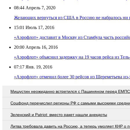
08:44
Апрель 7, 2020
Желающих вернуться из США в Россию не набралось ни 
15:01
Июль 17, 2016
«Аэрофлот» доставит в Москву из Стамбула часть росси
20:00
Апрель 16, 2016
«Аэрофлот» объяснил задержку на 19 часов рейса из Тел
07:17
Янв. 19, 2016
«Аэрофлот» отменил более 30 рейсов из Шереметьева из-
Мишустин неожиданно встретился с Пашиняном перед ЕМПС
Соцфонд перечислил регионы РФ с самыми высокими средн
Зеленский и Patriot: вместо ракет нашли анекдоты
Литва требовала давить на Россию, а теперь умоляет КНР о