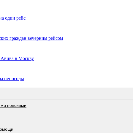
на один рейс
йских граждан вечерним рейсом
ь-Авива в Москву
за непогоды
ими пенсиями
 помощи