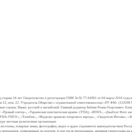
ше 16 лет. Свидетельство о регистрации СМИ Эл № 77-64961 от 04 марта 2016 года вы
ом 12, пом. 22. Учредитель Общество с ограниченной ответственностью «РУ ФМ» (123298 Мо
траны. Языки: русский и английский. Главный редактор Бабаян Роман Георгиевич. Email:
и: «Правый сектор», «Украинская повстанческая армия» (УПА), «ИГИЛ», «Джабхат Фатх а
«УНА-УНСО», «Талибан», «Меджлис крымско-татарского народа», «Свидетели Иеговы», «М
туру местные религиозные организации.
, логотипы, товарные знаки, фотографии, видео и аудио охраняются законодательством Ро
и материалов, размещенных на портале, в том числе цитировании, активная гиперссылка на 