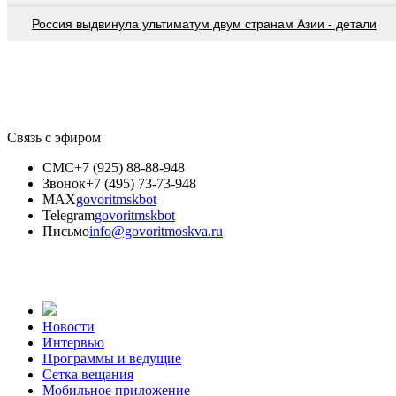
Россия выдвинула ультиматум двум странам Азии - детали
Связь с эфиром
СМС
+7 (925) 88-88-948
Звонок
+7 (495) 73-73-948
MAX
govoritmskbot
Telegram
govoritmskbot
Письмо
info@govoritmoskva.ru
Новости
Интервью
Программы и ведущие
Сетка вещания
Мобильное приложение