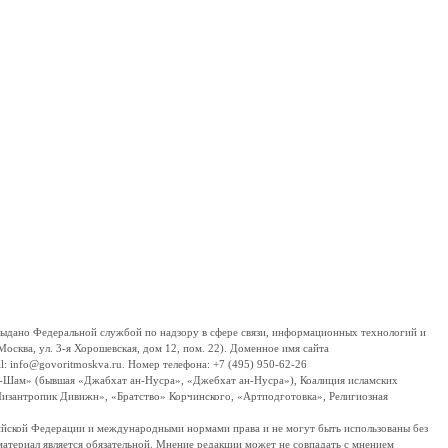
дано Федеральной службой по надзору в сфере связи, информационных технологий и
сква, ул. 3-я Хорошевская, дом 12, пом. 22). Доменное имя сайта
 info@govoritmoskva.ru. Номер телефона: +7 (495) 950-62-26
ш-Шам» (бывшая «Джабхат ан-Нусра», «Джебхат ан-Нусра»), Коалиция исламских
изантропик Дивижн», «Братство» Корчинского, «Артподготовка», Религиозная
ссийской Федерации и международными нормами права и не могут быть использованы без
материал является обязательной. Мнение редакции может не совпадать с мнением