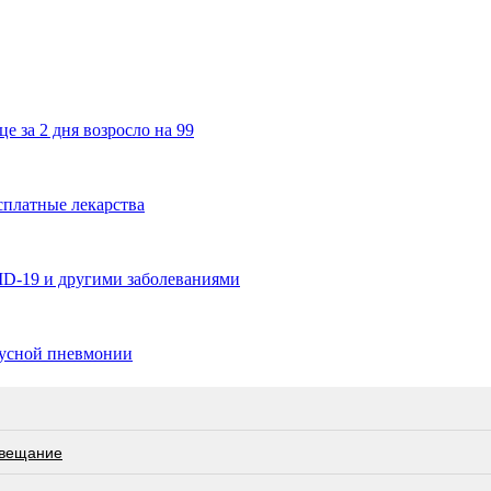
 за 2 дня возросло на 99
платные лекарства
VID-19 и другими заболеваниями
русной пневмонии
овещание