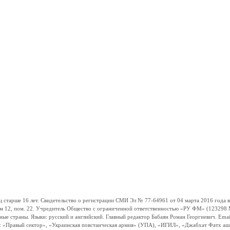
ше 16 лет. Свидетельство о регистрации СМИ Эл № 77-64961 от 04 марта 2016 года вы
ом 12, пом. 22. Учредитель Общество с ограниченной ответственностью «РУ ФМ» (123298 Мо
траны. Языки: русский и английский. Главный редактор Бабаян Роман Георгиевич. Email:
и: «Правый сектор», «Украинская повстанческая армия» (УПА), «ИГИЛ», «Джабхат Фатх а