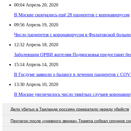
00:04
Апрель 20, 2020
В Москве скончались ещё 28 пациентов с коронавирусом
09:56
Апрель 19, 2020
Число пациентов с коронавирусом в Филатовской больнице
12:32
Апрель 18, 2020
Заболевшим ОРВИ жителям Подмосковья предоставят бес
15:14
Апрель 14, 2020
В Госдуме заявили о балансе в лечении пациентов с CO
13:30
Апрель 10, 2020
В Москве увеличилось число тяжёлых случаев коронави
Дело убитых в Таиланде россиян прекратило череду убийств
Пентагон после «гневного звонка» Трампа собрал срочное с