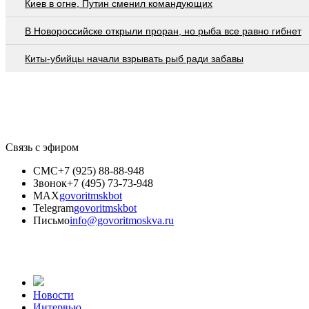
Киев в огне, Путин сменил командующих
В Новороссийске открыли проран, но рыба все равно гибнет
Киты-убийцы начали взрывать рыб ради забавы
Связь с эфиром
СМС
+7 (925) 88-88-948
Звонок
+7 (495) 73-73-948
MAX
govoritmskbot
Telegram
govoritmskbot
Письмо
info@govoritmoskva.ru
Новости
Интервью