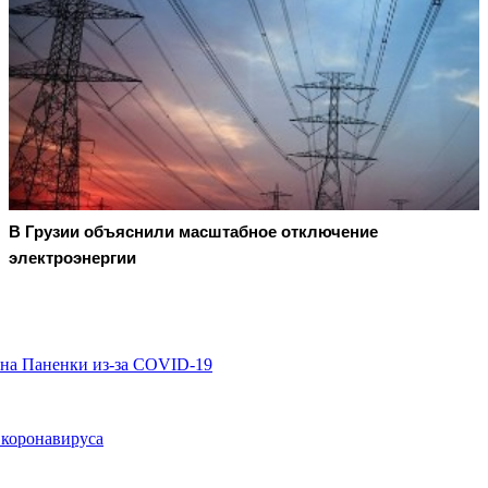
В Грузии объяснили масштабное отключение
электроэнергии
на Паненки из-за COVID-19
 коронавируса