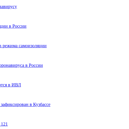
навирусу
ции в России
в режима самоизоляции
оронавируса в России
ются в ИВЛ
 зафиксирован в Кузбассе
 121