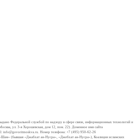
дано Федеральной службой по надзору в сфере связи, информационных технологий и
сква, ул. 3-я Хорошевская, дом 12, пом. 22). Доменное имя сайта
 info@govoritmoskva.ru. Номер телефона: +7 (495) 950-62-26
ш-Шам» (бывшая «Джабхат ан-Нусра», «Джебхат ан-Нусра»), Коалиция исламских