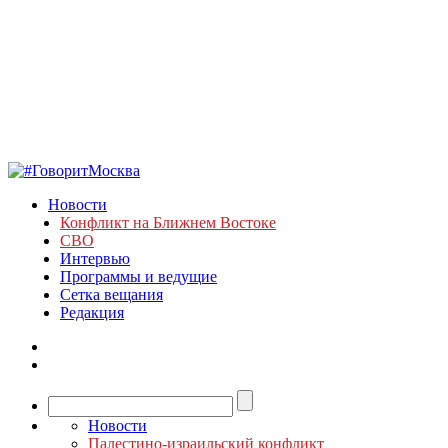
Новости
Конфликт на Ближнем Востоке
СВО
Интервью
Программы и ведущие
Сетка вещания
Редакция
Новости
Палестино-израильский конфликт