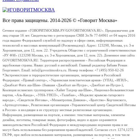
Все права защищены. 2014-2026 © «Говорит Москва»
Сетевое издание «ГОВОРИТМОСКВА.РУ/GOVORITMOSKVA.RU». Предназначено для
лиц старше 16 лет. Свидетельство о регистрации СМИ Эл № 77-64961 от 04 марта 2016
года выдано Федеральной службой по надзору в сфере связи, информационных
технологий и массовых коммуникаций (Роскомнадзор). Адрес: 123298, Москва, ул. 3-я
Хорошевская, дом 12, пом. 22. Учредитель Общество с ограниченной ответственностью
«РУ ФМ» (123298 Москва, ул. 3-я Хорошевская, дом 12, пом. 22). Доменное имя сайта
GOVORITMOSKVA.RU. Территория распространения – Российская Федерация и
зарубежные страны. Языки: русский и английский. Главный редактор Бабаян Роман
Георгиевич. Email: info@govoritmoskva.ru. Номер телефона: +7 (495) 950-62-26
*Экстремистские и террористические организации, запрещенные в Российской
Федерации: «Правый сектор», «Украинская повстанческая армия» (УПА), «ИГИЛ»,
«Джабхат Фатх аш-Шам» (бывшая «Джабхат ан-Нусра», «Джебхат ан-Нусра»),
Коалиция исламских группировок «Хайят Тахрир аш-Шам», Национал-Большевистская
партия, «Аль-Каида», «УНА-УНСО», «Талибан», «Меджлис крымско-татарского
народа», «Свидетели Иеговы», «Мизантропик Дивижн», «Братство» Корчинского,
«Артподготовка», Религиозная организация «Управленческий центр Свидетелей Иеговы
в России» и входящие в ее структуру местные религиозные организации.
Информация, размещенная на портале, а именно: текстовые материалы, элементы
дизайна, логотипы, товарные знаки, фотографии, видео и аудио охраняются
законодательством Российской Федерации и международными нормами права и не
могут быть использованы без разрешения правообладателей. Согласно ст.ст. 1274,1275
ГК РФ, при любом использовании материалов, размещенных на портале, в том числе