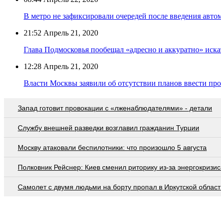
В метро не зафиксировали очередей после введения авто
21:52
Апрель 21, 2020
Глава Подмосковья пообещал «адресно и аккуратно» иска
12:28
Апрель 21, 2020
Власти Москвы заявили об отсутствии планов ввести пр
Запад готовит провокации с «лженаблюдателями» - детали
Службу внешней разведки возглавил гражданин Турции
Москву атаковали беспилотники: что произошло 5 августа
Полковник Рейснер: Киев сменил риторику из-за энергокризис
Самолет с двумя людьми на борту пропал в Иркутской област