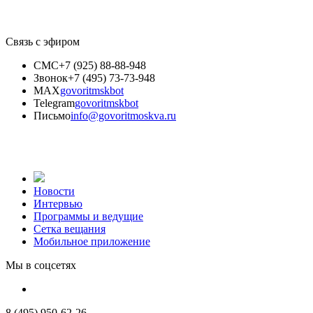
Связь с эфиром
СМС
+7 (925) 88-88-948
Звонок
+7 (495) 73-73-948
MAX
govoritmskbot
Telegram
govoritmskbot
Письмо
info@govoritmoskva.ru
Новости
Интервью
Программы и ведущие
Сетка вещания
Мобильное приложение
Мы в соцсетях
8 (495) 950-62-26