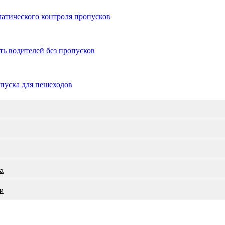
матического контроля пропусков
ть водителей без пропусков
опуска для пешеходов
а
и