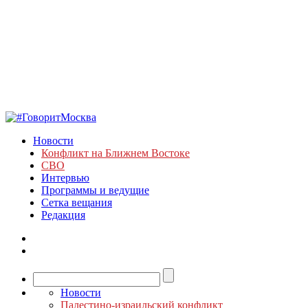
Новости
Конфликт на Ближнем Востоке
СВО
Интервью
Программы и ведущие
Сетка вещания
Редакция
Новости
Палестино-израильский конфликт