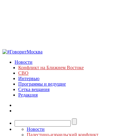
Новости
Конфликт на Ближнем Востоке
СВО
Интервью
Программы и ведущие
Сетка вещания
Редакция
Новости
Палестино-израильский конфликт