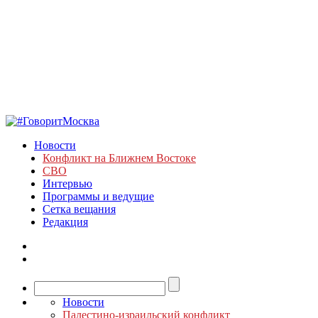
Новости
Конфликт на Ближнем Востоке
СВО
Интервью
Программы и ведущие
Сетка вещания
Редакция
Новости
Палестино-израильский конфликт