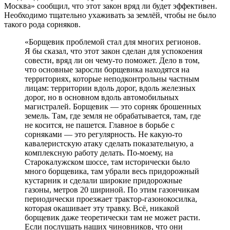
Москва» сообщил, что этот закон вряд ли будет эффективен.
Необходимо тщательно ухаживать за землёй, чтобы не было
такого рода сорняков.
«Борщевик проблемой стал для многих регионов.
Я бы сказал, что этот закон сделан для успокоения
совести, вряд ли он чему-то поможет. Дело в том,
что основные заросли борщевика находятся на
территориях, которые неподконтрольны частным
лицам: территории вдоль дорог, вдоль железных
дорог, но в основном вдоль автомобильных
магистралей. Борщевик — это сорняк брошенных
земель. Там, где земля не обрабатывается, там, где
не косится, не пашется. Главное в борьбе с
сорняками — это регулярность. Не какую-то
кавалеристскую атаку сделать показательную, а
комплексную работу делать. По-моему, на
Старокалужском шоссе, там исторически было
много борщевика, там убрали весь придорожный
кустарник и сделали широкие придорожные
газоны, метров 20 шириной. По этим газончикам
периодически проезжает трактор-газонокосилка,
которая окашивает эту травку. Всё, никакой
борщевик даже теоретически там не может расти.
Если послушать наших чиновников, что они