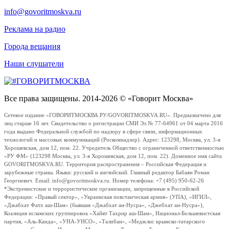
info@govoritmoskva.ru
Реклама на радио
Города вещания
Наши слушатели
Все права защищены. 2014-2026 © «Говорит Москва»
Сетевое издание «ГОВОРИТМОСКВА.РУ/GOVORITMOSKVA.RU». Предназначено для
лиц старше 16 лет. Свидетельство о регистрации СМИ Эл № 77-64961 от 04 марта 2016
года выдано Федеральной службой по надзору в сфере связи, информационных
технологий и массовых коммуникаций (Роскомнадзор). Адрес: 123298, Москва, ул. 3-я
Хорошевская, дом 12, пом. 22. Учредитель Общество с ограниченной ответственностью
«РУ ФМ» (123298 Москва, ул. 3-я Хорошевская, дом 12, пом. 22). Доменное имя сайта
GOVORITMOSKVA.RU. Территория распространения – Российская Федерация и
зарубежные страны. Языки: русский и английский. Главный редактор Бабаян Роман
Георгиевич. Email: info@govoritmoskva.ru. Номер телефона: +7 (495) 950-62-26
*Экстремистские и террористические организации, запрещенные в Российской
Федерации: «Правый сектор», «Украинская повстанческая армия» (УПА), «ИГИЛ»,
«Джабхат Фатх аш-Шам» (бывшая «Джабхат ан-Нусра», «Джебхат ан-Нусра»),
Коалиция исламских группировок «Хайят Тахрир аш-Шам», Национал-Большевистская
партия, «Аль-Каида», «УНА-УНСО», «Талибан», «Меджлис крымско-татарского