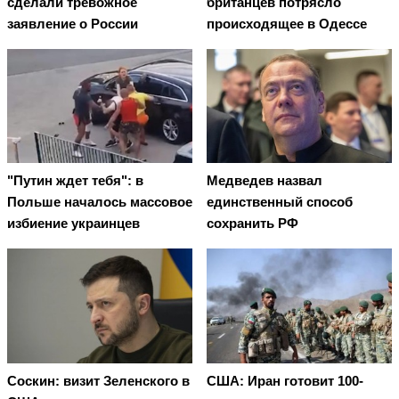
сделали тревожное
британцев потрясло
заявление о России
происходящее в Одессе
"Путин ждет тебя": в
Медведев назвал
Польше началось массовое
единственный способ
избиение украинцев
сохранить РФ
Соскин: визит Зеленского в
США: Иран готовит 100-