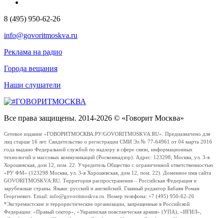
8 (495) 950-62-26
info@govoritmoskva.ru
Реклама на радио
Города вещания
Наши слушатели
Все права защищены. 2014-2026 © «Говорит Москва»
Сетевое издание «ГОВОРИТМОСКВА.РУ/GOVORITMOSKVA.RU». Предназначено для
лиц старше 16 лет. Свидетельство о регистрации СМИ Эл № 77-64961 от 04 марта 2016
года выдано Федеральной службой по надзору в сфере связи, информационных
технологий и массовых коммуникаций (Роскомнадзор). Адрес: 123298, Москва, ул. 3-я
Хорошевская, дом 12, пом. 22. Учредитель Общество с ограниченной ответственностью
«РУ ФМ» (123298 Москва, ул. 3-я Хорошевская, дом 12, пом. 22). Доменное имя сайта
GOVORITMOSKVA.RU. Территория распространения – Российская Федерация и
зарубежные страны. Языки: русский и английский. Главный редактор Бабаян Роман
Георгиевич. Email: info@govoritmoskva.ru. Номер телефона: +7 (495) 950-62-26
*Экстремистские и террористические организации, запрещенные в Российской
Федерации: «Правый сектор», «Украинская повстанческая армия» (УПА), «ИГИЛ»,