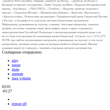
«Джабхат Фатх аш-Шам» (бывшая «Джабхат ан-Нусра», «Джебхат ан-Нусра»),
Коалиция исламских группировок «Хайят Тахрир аш-Шам», Национал-Большевистская
партия, «Аль-Каида», «УНА-УНСО», «Талибан», «Меджлис крымско-татарского
народа», «Свидетели Иеговы», «Мизантропик Дивижн», «Братство» Корчинского,
«Артподготовка», Религиозная организация «Управленческий центр Свидетелей Иеговы
в России» и входящие в ее структуру местные религиозные организации.
Информация, размещенная на портале, а именно: текстовые материалы, элементы
дизайна, логотипы, товарные знаки, фотографии, видео и аудио охраняются
законодательством Российской Федерации и международными нормами права и не
могут быть использованы без разрешения правообладателей. Согласно ст.ст. 1274,1275
ГК РФ, при любом использовании материалов, размещенных на портале, в том числе
цитировании, активная гиперссылка на материал является обязательной. Мнение
редакции может не совпадать с мнением отдельных авторов и колумнистов.
Сообщение отправлено
play
pause
mute
unmute
max volume
02:01
-01:27
repeat off