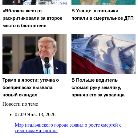
«Яблоко» жестко
В Уганде школьники
раскритиковали за второе
попали в смертельное ДТП
место в бюллетене
Трамп в ярости: утечка о
В Польше водитель
боеприпасах вызвала
сломал руку земляку,
новый скандал
приняв его за украинца
Новости по теме
07:09
Янв. 13, 2026
Мэр итальянского города заявил о росте смертей с
симптомами гриппа