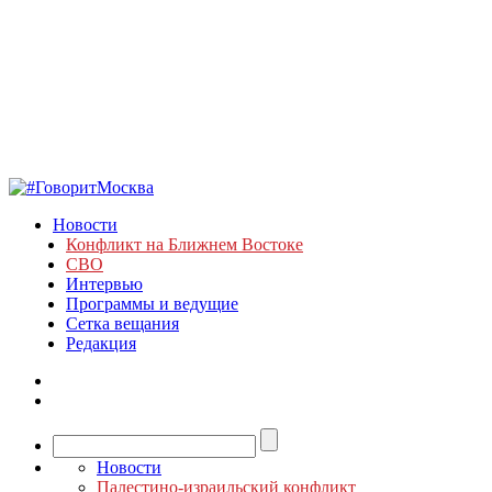
Новости
Конфликт на Ближнем Востоке
СВО
Интервью
Программы и ведущие
Сетка вещания
Редакция
Новости
Палестино-израильский конфликт