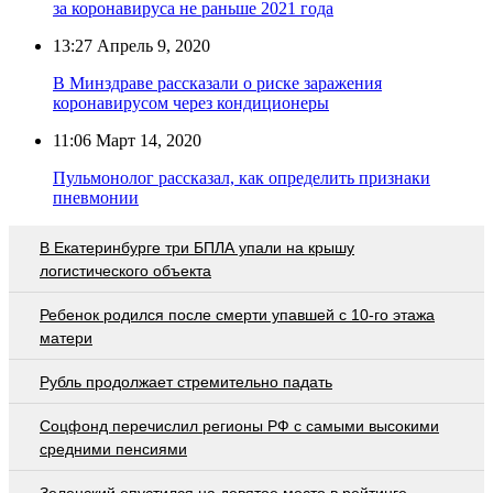
за коронавируса не раньше 2021 года
13:27
Апрель 9, 2020
В Минздраве рассказали о риске заражения
коронавирусом через кондиционеры
11:06
Март 14, 2020
Пульмонолог рассказал, как определить признаки
пневмонии
В Екатеринбурге три БПЛА упали на крышу
логистического объекта
Ребенок родился после смерти упавшей с 10-го этажа
матери
Рубль продолжает стремительно падать
Соцфонд перечислил регионы РФ с самыми высокими
средними пенсиями
Зеленский опустился на девятое место в рейтинге