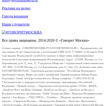
info@govoritmoskva.ru
Реклама на радио
Города вещания
Наши слушатели
Все права защищены. 2014-2026 © «Говорит Москва»
Сетевое издание «ГОВОРИТМОСКВА.РУ/GOVORITMOSKVA.RU». Предназначено для
лиц старше 16 лет. Свидетельство о регистрации СМИ Эл № 77-64961 от 04 марта 2016
года выдано Федеральной службой по надзору в сфере связи, информационных
технологий и массовых коммуникаций (Роскомнадзор). Адрес: 123298, Москва, ул. 3-я
Хорошевская, дом 12, пом. 22. Учредитель Общество с ограниченной ответственностью
«РУ ФМ» (123298 Москва, ул. 3-я Хорошевская, дом 12, пом. 22). Доменное имя сайта
GOVORITMOSKVA.RU. Территория распространения – Российская Федерация и
зарубежные страны. Языки: русский и английский. Главный редактор Бабаян Роман
Георгиевич. Email: info@govoritmoskva.ru. Номер телефона: +7 (495) 950-62-26
*Экстремистские и террористические организации, запрещенные в Российской
Федерации: «Правый сектор», «Украинская повстанческая армия» (УПА), «ИГИЛ»,
«Джабхат Фатх аш-Шам» (бывшая «Джабхат ан-Нусра», «Джебхат ан-Нусра»),
Коалиция исламских группировок «Хайят Тахрир аш-Шам», Национал-Большевистская
партия, «Аль-Каида», «УНА-УНСО», «Талибан», «Меджлис крымско-татарского
народа», «Свидетели Иеговы», «Мизантропик Дивижн», «Братство» Корчинского,
«Артподготовка», Религиозная организация «Управленческий центр Свидетелей Иеговы