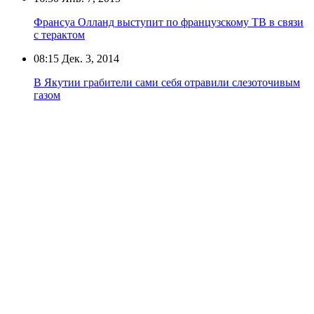
Франсуа Олланд выступит по французскому ТВ в связи
с терактом
08:15
Дек. 3, 2014
В Якутии грабители сами себя отравили слезоточивым
газом