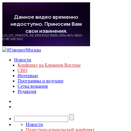
Новости
Конфликт на Ближнем Востоке
СВО
Интервью
Программы и ведущие
Сетка вещания
Редакция
Новости
Палестино-израильский конфликт