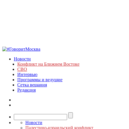
Новости
Конфликт на Ближнем Востоке
СВО
Интервью
Программы и ведущие
Сетка вещания
Редакция
Новости
Палестино-израильский конфликт