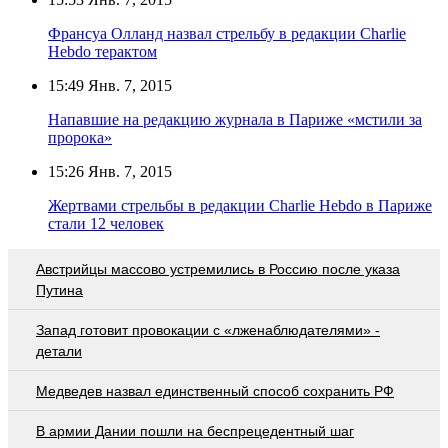
Франсуа Олланд назвал стрельбу в редакции Charlie
Hebdo терактом
15:49
Янв. 7, 2015
Напавшие на редакцию журнала в Париже «мстили за
пророка»
15:26
Янв. 7, 2015
Жертвами стрельбы в редакции Charlie Hebdo в Париже
стали 12 человек
Австрийцы массово устремились в Россию после указа
Путина
Запад готовит провокации с «лженаблюдателями» -
детали
Медведев назвал единственный способ сохранить РФ
В армии Дании пошли на беспрецедентный шаг