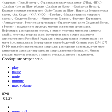
Федерации: «Правый сектор», «Украинская повстанческая армия» (УПА), «ИГИЛ»,
«Джабхат Фатх аш-Шам» (бывшая «Джабхат ан-Нусра», «Джебхат ан-Нусра»),
Коалиция исламских группировок «Хайят Тахрир аш-Шам», Национал-Большевистская
партия, «Аль-Каида», «УНА-УНСО», «Талибан», «Меджлис крымско-татарского
народа», «Свидетели Иеговы», «Мизантропик Дивижн», «Братство» Корчинского,
«Артподготовка», Религиозная организация «Управленческий центр Свидетелей Иеговы
в России» и входящие в ее структуру местные религиозные организации.
Информация, размещенная на портале, а именно: текстовые материалы, элементы
дизайна, логотипы, товарные знаки, фотографии, видео и аудио охраняются
законодательством Российской Федерации и международными нормами права и не
могут быть использованы без разрешения правообладателей. Согласно ст.ст. 1274,1275
ГК РФ, при любом использовании материалов, размещенных на портале, в том числе
цитировании, активная гиперссылка на материал является обязательной. Мнение
редакции может не совпадать с мнением отдельных авторов и колумнистов.
Сообщение отправлено
play
pause
mute
unmute
max volume
02:01
-01:27
repeat off