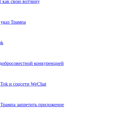
т как свою вотчину
 указ Трампа
ok
едобросовестной конкуренцией
kTok и соцсети WeChat
Трампа запретить приложение