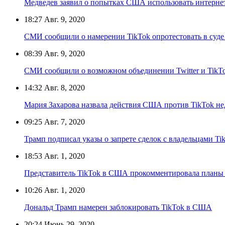
Медведев заявил о попытках США использовать интерне
18:27
Авг. 9, 2020
СМИ сообщили о намерении TikTok опротестовать в суде
08:39
Авг. 9, 2020
СМИ сообщили о возможном объединении Twitter и TikT
14:32
Авг. 8, 2020
Мария Захарова назвала действия США против TikTok н
09:25
Авг. 7, 2020
Трамп подписал указы о запрете сделок с владельцами Ti
18:53
Авг. 1, 2020
Представитель TikTok в США прокомментировала планы 
10:26
Авг. 1, 2020
Дональд Трамп намерен заблокировать TikTok в США
20:24
Июнь 29, 2020