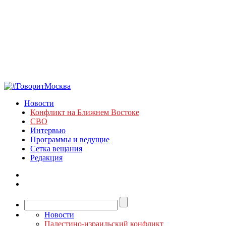
Новости
Конфликт на Ближнем Востоке
СВО
Интервью
Программы и ведущие
Сетка вещания
Редакция
Новости
Палестино-израильский конфликт