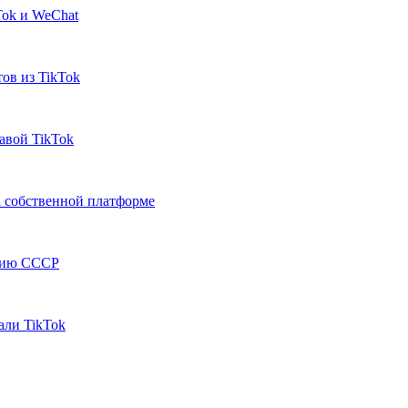
Tok и WeСhat
ов из TikTok
авой TikTok
а собственной платформе
арию СССР
али TikTok