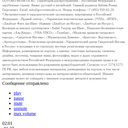
GOVORITMOSKVA.RU. Территория распространения – Российская Федерация и
зарубежные страны. Языки: русский и английский. Главный редактор Бабаян Роман
Георгиевич. Email: info@govoritmoskva.ru. Номер телефона: +7 (495) 950-62-26
*Экстремистские и террористические организации, запрещенные в Российской
Федерации: «Правый сектор», «Украинская повстанческая армия» (УПА), «ИГИЛ»,
«Джабхат Фатх аш-Шам» (бывшая «Джабхат ан-Нусра», «Джебхат ан-Нусра»),
Коалиция исламских группировок «Хайят Тахрир аш-Шам», Национал-Большевистская
партия, «Аль-Каида», «УНА-УНСО», «Талибан», «Меджлис крымско-татарского
народа», «Свидетели Иеговы», «Мизантропик Дивижн», «Братство» Корчинского,
«Артподготовка», Религиозная организация «Управленческий центр Свидетелей Иеговы
в России» и входящие в ее структуру местные религиозные организации.
Информация, размещенная на портале, а именно: текстовые материалы, элементы
дизайна, логотипы, товарные знаки, фотографии, видео и аудио охраняются
законодательством Российской Федерации и международными нормами права и не
могут быть использованы без разрешения правообладателей. Согласно ст.ст. 1274,1275
ГК РФ, при любом использовании материалов, размещенных на портале, в том числе
цитировании, активная гиперссылка на материал является обязательной. Мнение
редакции может не совпадать с мнением отдельных авторов и колумнистов.
Сообщение отправлено
play
pause
mute
unmute
max volume
02:01