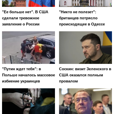
"Ее больше нет". В США
"Никто не полезет":
сделали тревожное
британцев потрясло
заявление о России
происходящее в Одессе
"Путин ждет тебя": в
Соскин: визит Зеленского в
Польше началось массовое
США оказался полным
избиение украинцев
провалом