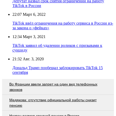
Депутат назвал срок снятия ограничений на работу
TikTok в России
22:07
Март 6, 2022
TikTok ввёл ограничения на работу сервиса в России из-
за закона о «фейках»
12:34
Март 3, 2021
TikTok заявил об удалении роликов с призывами к
суициду
21:32
Авг. 3, 2020
Дональд Трамп пообещал заблокировать TikTok 15
сентября
Во Франции ввели запрет на один вид телефонных
звонков
Медякова: отсутствие официальной работы снизит
пенсию
Назван размер средней пенсии в России