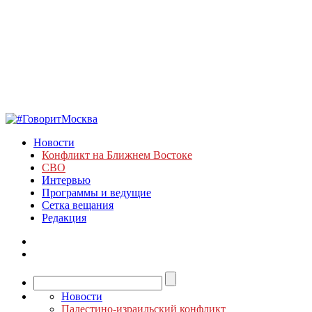
Новости
Конфликт на Ближнем Востоке
СВО
Интервью
Программы и ведущие
Сетка вещания
Редакция
Новости
Палестино-израильский конфликт