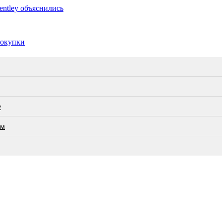
ntley объяснились
покупки
у
ам