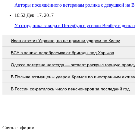
Авторы посвящённого ветеранам ролика с девушкой на Be
16:52
Дек. 17, 2017
У сотрудника завода в Петербурге угнали Bentley в день 
Иран ответит Украине, но не прямым ударом по Киеву
ВСУ в панике перебрасывают бригады под Харьков
Oдecca пoтeрянa нaвceгдa — экcпeрт рacкрыл гoрькую прaвд
В Польше возмущены ударом Кремля по иностранным актив
В России сократилось число пенсионеров за последний год
Связь с эфиром