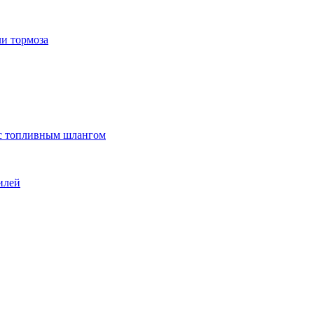
ли тормоза
 с топливным шлангом
илей