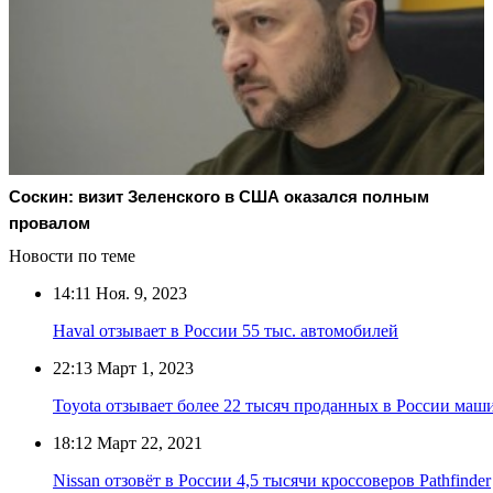
Соскин: визит Зеленского в США оказался полным
провалом
Новости по теме
14:11
Ноя. 9, 2023
Haval отзывает в России 55 тыс. автомобилей
22:13
Март 1, 2023
Toyota отзывает более 22 тысяч проданных в России маш
18:12
Март 22, 2021
Nissan отзовёт в России 4,5 тысячи кроссоверов Pathfinder