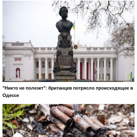
"Никто не полезет": британцев потрясло происходящее в
Одессе