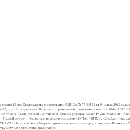
ше 16 лет. Свидетельство о регистрации СМИ Эл № 77-64961 от 04 марта 2016 года вы
ом 12, пом. 22. Учредитель Общество с ограниченной ответственностью «РУ ФМ» (123298 Мо
траны. Языки: русский и английский. Главный редактор Бабаян Роман Георгиевич. Email:
и: «Правый сектор», «Украинская повстанческая армия» (УПА), «ИГИЛ», «Джабхат Фатх а
«УНА-УНСО», «Талибан», «Меджлис крымско-татарского народа», «Свидетели Иеговы», «М
туру местные религиозные организации.