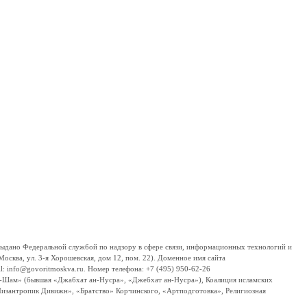
дано Федеральной службой по надзору в сфере связи, информационных технологий и
сква, ул. 3-я Хорошевская, дом 12, пом. 22). Доменное имя сайта
 info@govoritmoskva.ru. Номер телефона: +7 (495) 950-62-26
ш-Шам» (бывшая «Джабхат ан-Нусра», «Джебхат ан-Нусра»), Коалиция исламских
изантропик Дивижн», «Братство» Корчинского, «Артподготовка», Религиозная