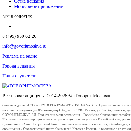
Сетка вещания
Мобильное приложение
Мы в соцсетях
8 (495) 950-62-26
info@govoritmoskva.ru
Реклама на радио
Города вещания
Наши слушатели
Все права защищены. 2014-2026 © «Говорит Москва»
Сетевое издание «ГОВОРИТМОСКВА.РУ/GOVORITMOSKVA.RU». Предназначено для лиц стар
массовых коммуникаций (Роскомнадзор). Адрес: 123298, Москва, ул. 3-я Хорошевская, д
GOVORITMOSKVA.RU. Территория распространения – Российская Федерация и зарубежные с
*Экстремистские и террористические организации, запрещенные в Российской Федераци
группировок «Хайят Тахрир аш-Шам», Национал-Большевистская партия, «Аль-Каида», 
организация «Управленческий центр Свидетелей Иеговы в России» и входящие в ее струк