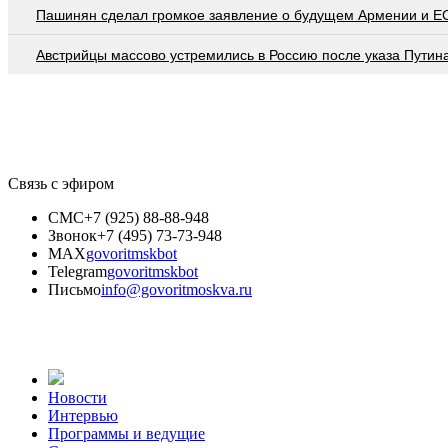
Пашинян сделал громкое заявление о будущем Армении и Е
Австрийцы массово устремились в Россию после указа Путин
Связь с эфиром
СМС
+7 (925) 88-88-948
Звонок
+7 (495) 73-73-948
MAX
govoritmskbot
Telegram
govoritmskbot
Письмо
info@govoritmoskva.ru
Новости
Интервью
Программы и ведущие