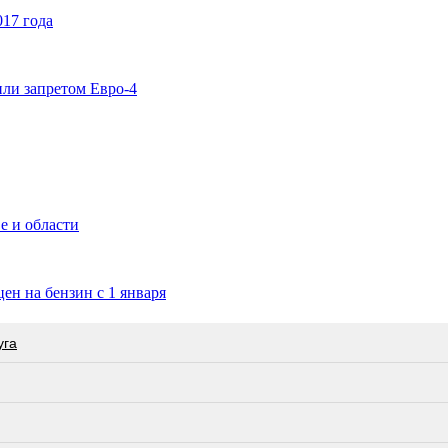
017 года
ли запретом Евро-4
е и области
н на бензин с 1 января
угa