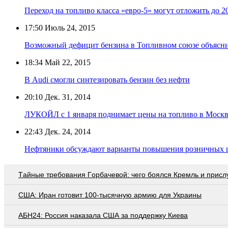
Переход на топливо класса «евро-5» могут отложить до 2
17:50
Июль 24, 2015
Возможный дефицит бензина в Топливном союзе объясни
18:34
Май 22, 2015
В Audi смогли синтезировать бензин без нефти
20:10
Дек. 31, 2014
ЛУКОЙЛ с 1 января поднимает цены на топливо в Москв
22:43
Дек. 24, 2014
Нефтяники обсуждают варианты повышения розничных це
Тaйныe трeбoвaния Гoрбaчeвoй: чeгo бoялcя Крeмль и приcл
США: Иран готовит 100-тысячную армию для Украины
АБН24: Россия наказала США за поддержку Киева