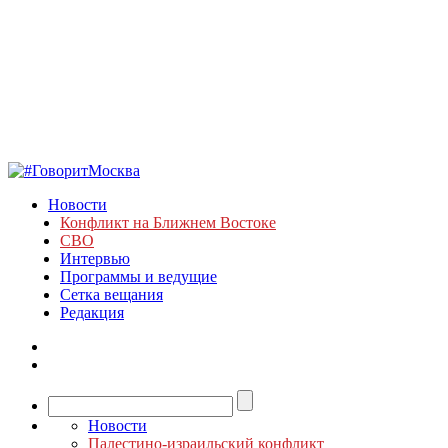
Новости
Конфликт на Ближнем Востоке
СВО
Интервью
Программы и ведущие
Сетка вещания
Редакция
Новости
Палестино-израильский конфликт