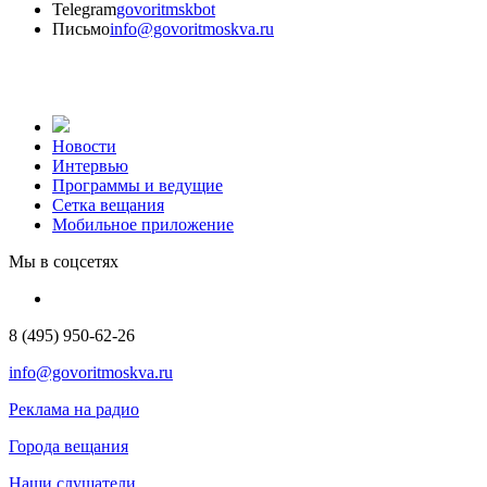
Telegram
govoritmskbot
Письмо
info@govoritmoskva.ru
Новости
Интервью
Программы и ведущие
Сетка вещания
Мобильное приложение
Мы в соцсетях
8 (495) 950-62-26
info@govoritmoskva.ru
Реклама на радио
Города вещания
Наши слушатели