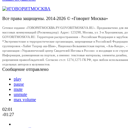
Все права защищены. 2014-2026 © «Говорит Москва»
Сетевое издание «ГОВОРИТМОСКВА.РУ/GOVORITMOSKVA.RU». Предназначено для лиц стар
массовых коммуникаций (Роскомнадзор). Адрес: 123298, Москва, ул. 3-я Хорошевская, д
GOVORITMOSKVA.RU. Территория распространения – Российская Федерация и зарубежные с
*Экстремистские и террористические организации, запрещенные в Российской Федераци
группировок «Хайят Тахрир аш-Шам», Национал-Большевистская партия, «Аль-Каида», 
организация «Управленческий центр Свидетелей Иеговы в России» и входящие в ее струк
Информация, размещенная на портале, а именно: текстовые материалы, элементы дизайна
разрешения правообладателей. Согласно ст.ст. 1274,1275 ГК РФ, при любом использовани
отдельных авторов и колумнистов.
Сообщение отправлено
play
pause
mute
unmute
max volume
02:01
-01:27