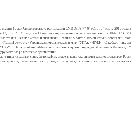
ше 16 лет. Свидетельство о регистрации СМИ Эл № 77-64961 от 04 марта 2016 года вы
ом 12, пом. 22. Учредитель Общество с ограниченной ответственностью «РУ ФМ» (123298 Мо
траны. Языки: русский и английский. Главный редактор Бабаян Роман Георгиевич. Email:
и: «Правый сектор», «Украинская повстанческая армия» (УПА), «ИГИЛ», «Джабхат Фатх а
«УНА-УНСО», «Талибан», «Меджлис крымско-татарского народа», «Свидетели Иеговы», «М
туру местные религиозные организации.
, логотипы, товарные знаки, фотографии, видео и аудио охраняются законодательством Ро
и материалов, размещенных на портале, в том числе цитировании, активная гиперссылка на 