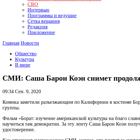
СВО
Интервью
Программы и ведущие
Сетка вещания
Редакция
Приложение
Главная
Новости
Общество
Культура
В мире
СМИ: Саша Барон Коэн снимет продолж
09:34
Сен. 9, 2020
Комика заметили разъезжающим по Калифорнии в костюме Борат
группы.
Фильм «Борат: изучение американской культуры на благо славн
научиться там демократии. За эту ленту Саша Барон Коэн полу
удостоверение.