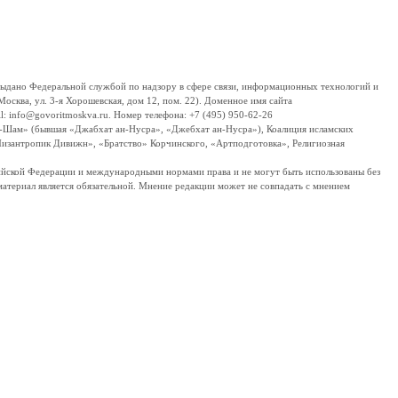
дано Федеральной службой по надзору в сфере связи, информационных технологий и
сква, ул. 3-я Хорошевская, дом 12, пом. 22). Доменное имя сайта
 info@govoritmoskva.ru. Номер телефона: +7 (495) 950-62-26
ш-Шам» (бывшая «Джабхат ан-Нусра», «Джебхат ан-Нусра»), Коалиция исламских
изантропик Дивижн», «Братство» Корчинского, «Артподготовка», Религиозная
ссийской Федерации и международными нормами права и не могут быть использованы без
материал является обязательной. Мнение редакции может не совпадать с мнением