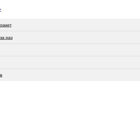
»
 ракет
за раз
в