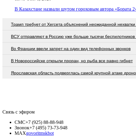
В Казахстане назвали шутом гороховым автора «Бората 2
Трамп требует от Хегсета объяснений неожиданной нехватки
ВСУ отправляют в Россию уже больше тысячи беспилотников 
Во Франции ввели запрет на один вид телефонных звонков
В Новороссийске открыли проран, но рыба все равно гибнет
Ярославская область подверглась самой крупной атаке дроно
Связь с эфиром
СМС
+7 (925) 88-88-948
Звонок
+7 (495) 73-73-948
MAX
govoritmskbot