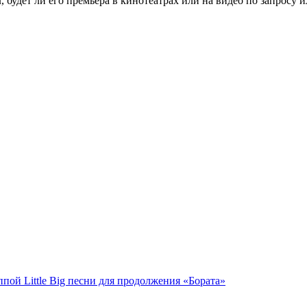
 будет ли его премьера в кинотеатрах или на видео по запросу 
ппой Little Big песни для продолжения «Бората»