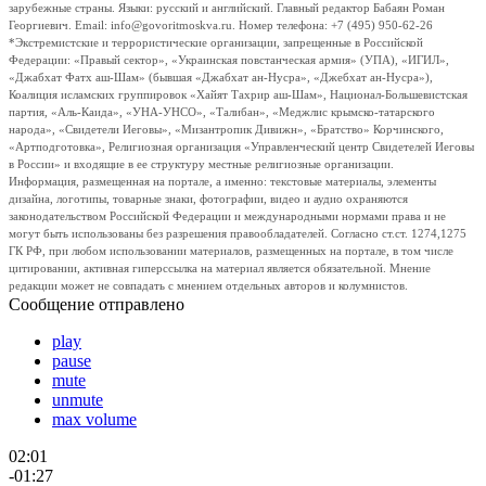
зарубежные страны. Языки: русский и английский. Главный редактор Бабаян Роман
Георгиевич. Email: info@govoritmoskva.ru. Номер телефона: +7 (495) 950-62-26
*Экстремистские и террористические организации, запрещенные в Российской
Федерации: «Правый сектор», «Украинская повстанческая армия» (УПА), «ИГИЛ»,
«Джабхат Фатх аш-Шам» (бывшая «Джабхат ан-Нусра», «Джебхат ан-Нусра»),
Коалиция исламских группировок «Хайят Тахрир аш-Шам», Национал-Большевистская
партия, «Аль-Каида», «УНА-УНСО», «Талибан», «Меджлис крымско-татарского
народа», «Свидетели Иеговы», «Мизантропик Дивижн», «Братство» Корчинского,
«Артподготовка», Религиозная организация «Управленческий центр Свидетелей Иеговы
в России» и входящие в ее структуру местные религиозные организации.
Информация, размещенная на портале, а именно: текстовые материалы, элементы
дизайна, логотипы, товарные знаки, фотографии, видео и аудио охраняются
законодательством Российской Федерации и международными нормами права и не
могут быть использованы без разрешения правообладателей. Согласно ст.ст. 1274,1275
ГК РФ, при любом использовании материалов, размещенных на портале, в том числе
цитировании, активная гиперссылка на материал является обязательной. Мнение
редакции может не совпадать с мнением отдельных авторов и колумнистов.
Сообщение отправлено
play
pause
mute
unmute
max volume
02:01
-01:27