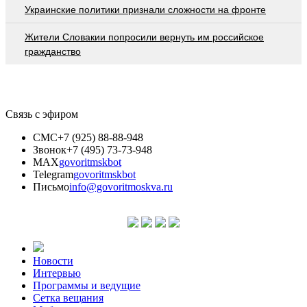
Украинские политики признали сложности на фронте
Жители Словакии попросили вернуть им российское
гражданство
Связь с эфиром
СМС
+7 (925) 88-88-948
Звонок
+7 (495) 73-73-948
MAX
govoritmskbot
Telegram
govoritmskbot
Письмо
info@govoritmoskva.ru
Новости
Интервью
Программы и ведущие
Сетка вещания