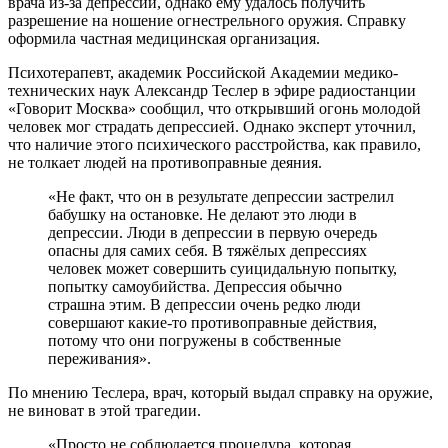
врача из-за депрессии, однако ему удалось получить
разрешение на ношение огнестрельного оружия. Справку
оформила частная медицинская организация.
Психотерапевт, академик Российской Академии медико-
технических наук Александр Теслер в эфире радиостанции
«Говорит Москва» сообщил, что открывший огонь молодой
человек мог страдать депрессией. Однако эксперт уточнил,
что наличие этого психического расстройства, как правило,
не толкает людей на противоправные деяния.
«Не факт, что он в результате депрессии застрелил
бабушку на остановке. Не делают это люди в
депрессии. Люди в депрессии в первую очередь
опасны для самих себя. В тяжёлых депрессиях
человек может совершить суицидальную попытку,
попытку самоубийства. Депрессия обычно
страшна этим. В депрессии очень редко люди
совершают какие-то противоправные действия,
потому что они погружены в собственные
переживания».
По мнению Теслера, врач, который выдал справку на оружие,
не виноват в этой трагедии.
«Просто не соблюдается процедура, которая