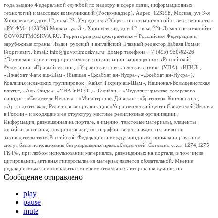
года выдано Федеральной службой по надзору в сфере связи, информационных
технологий и массовых коммуникаций (Роскомнадзор). Адрес: 123298, Москва, ул. 3-я
Хорошевская, дом 12, пом. 22. Учредитель Общество с ограниченной ответственностью
«РУ ФМ» (123298 Москва, ул. 3-я Хорошевская, дом 12, пом. 22). Доменное имя сайта
GOVORITMOSKVA.RU. Территория распространения – Российская Федерация и
зарубежные страны. Языки: русский и английский. Главный редактор Бабаян Роман
Георгиевич. Email: info@govoritmoskva.ru. Номер телефона: +7 (495) 950-62-26
*Экстремистские и террористические организации, запрещенные в Российской
Федерации: «Правый сектор», «Украинская повстанческая армия» (УПА), «ИГИЛ»,
«Джабхат Фатх аш-Шам» (бывшая «Джабхат ан-Нусра», «Джебхат ан-Нусра»),
Коалиция исламских группировок «Хайят Тахрир аш-Шам», Национал-Большевистская
партия, «Аль-Каида», «УНА-УНСО», «Талибан», «Меджлис крымско-татарского
народа», «Свидетели Иеговы», «Мизантропик Дивижн», «Братство» Корчинского,
«Артподготовка», Религиозная организация «Управленческий центр Свидетелей Иеговы
в России» и входящие в ее структуру местные религиозные организации.
Информация, размещенная на портале, а именно: текстовые материалы, элементы
дизайна, логотипы, товарные знаки, фотографии, видео и аудио охраняются
законодательством Российской Федерации и международными нормами права и не
могут быть использованы без разрешения правообладателей. Согласно ст.ст. 1274,1275
ГК РФ, при любом использовании материалов, размещенных на портале, в том числе
цитировании, активная гиперссылка на материал является обязательной. Мнение
редакции может не совпадать с мнением отдельных авторов и колумнистов.
Сообщение отправлено
play
pause
mute