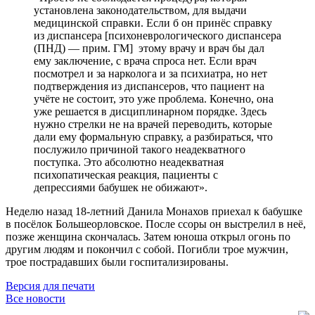
установлена законодательством, для выдачи
медицинской справки. Если б он принёс справку
из диспансера [психоневрологического диспансера
(ПНД) — прим. ГМ] этому врачу и врач бы дал
ему заключение, с врача спроса нет. Если врач
посмотрел и за нарколога и за психиатра, но нет
подтверждения из диспансеров, что пациент на
учёте не состоит, это уже проблема. Конечно, она
уже решается в дисциплинарном порядке. Здесь
нужно стрелки не на врачей переводить, которые
дали ему формальную справку, а разбираться, что
послужило причиной такого неадекватного
поступка. Это абсолютно неадекватная
психопатическая реакция, пациенты с
депрессиями бабушек не обижают».
Неделю назад 18-летний Данила Монахов приехал к бабушке
в посёлок Большеорловское. После ссоры он выстрелил в неё,
позже женщина скончалась. Затем юноша открыл огонь по
другим людям и покончил с собой. Погибли трое мужчин,
трое пострадавших были госпитализированы.
Версия для печати
Все новости