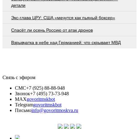
детали
Экс-глава ЦРУ: США «мечутся как пьяный боксер»
Спасёт ли осень Россию от атак дронов
Взрывчатка в небе над Германией: что скрывает МВД
Связь с эфиром
СМС
+7 (925) 88-88-948
Звонок
+7 (495) 73-73-948
MAX
govoritmskbot
Telegram
govoritmskbot
Письмо
info@govoritmoskva.ru