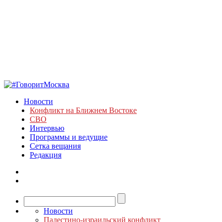
Новости
Конфликт на Ближнем Востоке
СВО
Интервью
Программы и ведущие
Сетка вещания
Редакция
Новости
Палестино-израильский конфликт