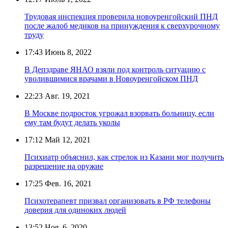
Трудовая инспекция проверила новоуренгойский ПНД
после жалоб медиков на принуждения к сверхурочному
труду
17:43
Июнь 8, 2022
В Депздраве ЯНАО взяли под контроль ситуацию с
уволившимися врачами в Новоуренгойском ПНД
22:23
Авг. 19, 2021
В Москве подросток угрожал взорвать больницу, если
ему там будут делать уколы
17:12
Май 12, 2021
Психиатр объяснил, как стрелок из Казани мог получить
разрешение на оружие
17:25
Фев. 16, 2021
Психотерапевт призвал организовать в РФ телефоны
доверия для одиноких людей
13:52
Ноя. 6, 2020