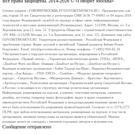
Все права защищены. 2014-2026 © «Говорит Москва»
Сетевое издание «ГОВОРИТМОСКВА.РУ/GOVORITMOSKVA.RU». Предназначено для
лиц старше 16 лет. Свидетельство о регистрации СМИ Эл № 77-64961 от 04 марта 2016
года выдано Федеральной службой по надзору в сфере связи, информационных
технологий и массовых коммуникаций (Роскомнадзор). Адрес: 123298, Москва, ул. 3-я
Хорошевская, дом 12, пом. 22. Учредитель Общество с ограниченной ответственностью
«РУ ФМ» (123298 Москва, ул. 3-я Хорошевская, дом 12, пом. 22). Доменное имя сайта
GOVORITMOSKVA.RU. Территория распространения – Российская Федерация и
зарубежные страны. Языки: русский и английский. Главный редактор Бабаян Роман
Георгиевич. Email: info@govoritmoskva.ru. Номер телефона: +7 (495) 950-62-26
*Экстремистские и террористические организации, запрещенные в Российской
Федерации: «Правый сектор», «Украинская повстанческая армия» (УПА), «ИГИЛ»,
«Джабхат Фатх аш-Шам» (бывшая «Джабхат ан-Нусра», «Джебхат ан-Нусра»),
Коалиция исламских группировок «Хайят Тахрир аш-Шам», Национал-Большевистская
партия, «Аль-Каида», «УНА-УНСО», «Талибан», «Меджлис крымско-татарского
народа», «Свидетели Иеговы», «Мизантропик Дивижн», «Братство» Корчинского,
«Артподготовка», Религиозная организация «Управленческий центр Свидетелей Иеговы
в России» и входящие в ее структуру местные религиозные организации.
Информация, размещенная на портале, а именно: текстовые материалы, элементы
дизайна, логотипы, товарные знаки, фотографии, видео и аудио охраняются
законодательством Российской Федерации и международными нормами права и не
могут быть использованы без разрешения правообладателей. Согласно ст.ст. 1274,1275
ГК РФ, при любом использовании материалов, размещенных на портале, в том числе
цитировании, активная гиперссылка на материал является обязательной. Мнение
редакции может не совпадать с мнением отдельных авторов и колумнистов.
Сообщение отправлено