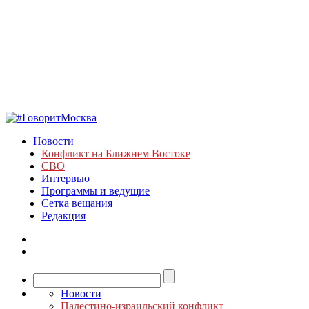
Новости
Конфликт на Ближнем Востоке
СВО
Интервью
Программы и ведущие
Сетка вещания
Редакция
Новости
Палестино-израильский конфликт