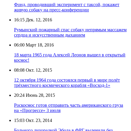
Фонд, проводивший эксперимент с таксой, покажет
живую собаку на пресс-конференции
16:15
Дек. 12, 2016
Румынский пожарный спас собаку непрямым массажем
сердца и искусственным дыханием
06:00
Март 18, 2016
18 марта 1965 года Алексей Леонов вышел в открытый
космос!
08:08
Окт. 12, 2015
12 октября 1964 года состоялся первый в мире полёт
трёхместного космического корабля «Восход-1»
20:24
Июнь 28, 2015
Роскосмос готов отправить часть американского груза
на «Прогрессе» 3 июля
15:03
Окт. 23, 2014
Больного лихорадкой Эбола в ФРГ вылечили без