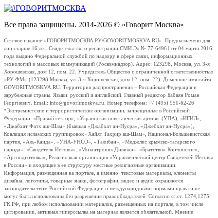
Все права защищены. 2014-2026 © «Говорит Москва»
Сетевое издание «ГОВОРИТМОСКВА.РУ/GOVORITMOSKVA.RU». Предназначено для
лиц старше 16 лет. Свидетельство о регистрации СМИ Эл № 77-64961 от 04 марта 2016
года выдано Федеральной службой по надзору в сфере связи, информационных
технологий и массовых коммуникаций (Роскомнадзор). Адрес: 123298, Москва, ул. 3-я
Хорошевская, дом 12, пом. 22. Учредитель Общество с ограниченной ответственностью
«РУ ФМ» (123298 Москва, ул. 3-я Хорошевская, дом 12, пом. 22). Доменное имя сайта
GOVORITMOSKVA.RU. Территория распространения – Российская Федерация и
зарубежные страны. Языки: русский и английский. Главный редактор Бабаян Роман
Георгиевич. Email: info@govoritmoskva.ru. Номер телефона: +7 (495) 950-62-26
*Экстремистские и террористические организации, запрещенные в Российской
Федерации: «Правый сектор», «Украинская повстанческая армия» (УПА), «ИГИЛ»,
«Джабхат Фатх аш-Шам» (бывшая «Джабхат ан-Нусра», «Джебхат ан-Нусра»),
Коалиция исламских группировок «Хайят Тахрир аш-Шам», Национал-Большевистская
партия, «Аль-Каида», «УНА-УНСО», «Талибан», «Меджлис крымско-татарского
народа», «Свидетели Иеговы», «Мизантропик Дивижн», «Братство» Корчинского,
«Артподготовка», Религиозная организация «Управленческий центр Свидетелей Иеговы
в России» и входящие в ее структуру местные религиозные организации.
Информация, размещенная на портале, а именно: текстовые материалы, элементы
дизайна, логотипы, товарные знаки, фотографии, видео и аудио охраняются
законодательством Российской Федерации и международными нормами права и не
могут быть использованы без разрешения правообладателей. Согласно ст.ст. 1274,1275
ГК РФ, при любом использовании материалов, размещенных на портале, в том числе
цитировании, активная гиперссылка на материал является обязательной. Мнение