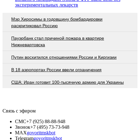
экспериментальных лекарств
Мэр Хиросимы в годовщину бомбардировки
раскритиковал Россию
Пауэрбанк стал причиной пожара в квартире
Нижневартовска
Путин восхитился отношениями России и Киргизии
В 18 аэропортах России ввели ограничения
США: Иран готовит 100-тысячную армию для Украины
Связь с эфиром
СМС
+7 (925) 88-88-948
Звонок
+7 (495) 73-73-948
MAX
govoritmskbot
Telegram
govoritmskbot