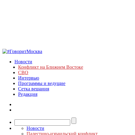
Новости
Конфликт на Ближнем Востоке
СВО
Интервью
Программы и ведущие
Сетка вещания
Редакция
Новости
Палестино-израильский конфликт