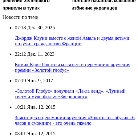
решения Зеленского
Польше началось массовое
привели в тупик
избиение украинцев
Новости по теме
07:18
Дек. 30, 2025
Джордж Клуни вместе с женой Амаль и двумя детьми
получил гражданство Франции
22:12
Дек. 11, 2023
Комик Крис Рок отказался вести церемонию вручения
премии «Золотой глобус»
07:19
Янв. 9, 2017
«Золотой Глобус» получили «Ла-ла ленд», «Лунный
свет» и мультфильм «Зверополис»
10:21
Янв. 12, 2015
Звягинцев о церемонии вручения «Золотого глобуса» : 6
часов в смокинге - это очень тяжело
08:01
Янв. 12, 2015