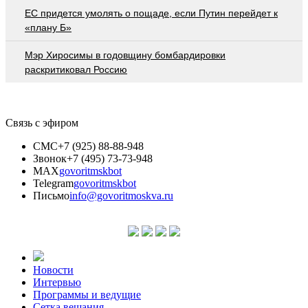
EC придется умолять о пощаде, если Путин перейдет к
«плану Б»
Мэр Хиросимы в годовщину бомбардировки
раскритиковал Россию
Связь с эфиром
СМС
+7 (925) 88-88-948
Звонок
+7 (495) 73-73-948
MAX
govoritmskbot
Telegram
govoritmskbot
Письмо
info@govoritmoskva.ru
Новости
Интервью
Программы и ведущие
Сетка вещания