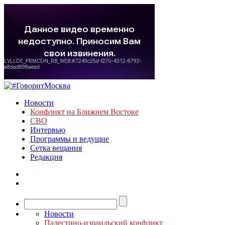
Новости
Конфликт на Ближнем Востоке
СВО
Интервью
Программы и ведущие
Сетка вещания
Редакция
Новости
Палестино-израильский конфликт