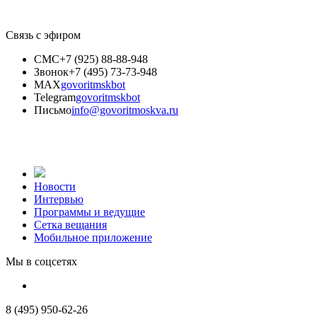
Связь с эфиром
СМС
+7 (925) 88-88-948
Звонок
+7 (495) 73-73-948
MAX
govoritmskbot
Telegram
govoritmskbot
Письмо
info@govoritmoskva.ru
Новости
Интервью
Программы и ведущие
Сетка вещания
Мобильное приложение
Мы в соцсетях
8 (495) 950-62-26