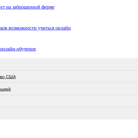
ет на заброшенной ферме
иков возможности учиться онлайн
 онлайн-обучение
тво США
кцией