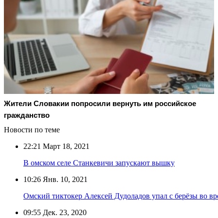
Жители Словакии попросили вернуть им российское
гражданство
Новости по теме
22:21
Март 18, 2021
В омском селе Станкевичи запускают вышку
10:26
Янв. 10, 2021
Омский тиктокер Алексей Дудоладов упал с берёзы во вр
09:55
Дек. 23, 2020