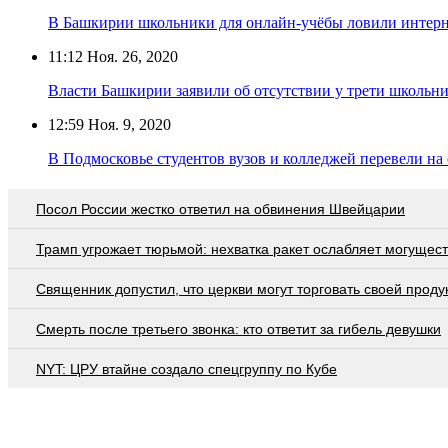
В Башкирии школьники для онлайн-учёбы ловили интерн
11:12
Ноя. 26, 2020
Власти Башкирии заявили об отсутствии у трети школьн
12:59
Ноя. 9, 2020
В Подмосковье студентов вузов и колледжей перевели на
Посол России жестко ответил на обвинения Швейцарии
Трамп угрожает тюрьмой: нехватка ракет ослабляет могущес
Священник допустил, что церкви могут торговать своей проду
Смерть после третьего звонка: кто ответит за гибель девушки
NYT: ЦРУ втайне создало спецгруппу по Кубе