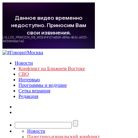
Новости
Конфликт на Ближнем Востоке
СВО
Интервью
Программы и ведущие
Сетка вещания
Редакция
Новости
Палестино-израильский конфликт