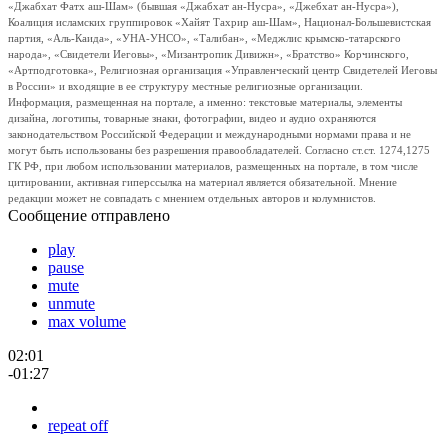
«Джабхат Фатх аш-Шам» (бывшая «Джабхат ан-Нусра», «Джебхат ан-Нусра»),
Коалиция исламских группировок «Хайят Тахрир аш-Шам», Национал-Большевистская
партия, «Аль-Каида», «УНА-УНСО», «Талибан», «Меджлис крымско-татарского
народа», «Свидетели Иеговы», «Мизантропик Дивижн», «Братство» Корчинского,
«Артподготовка», Религиозная организация «Управленческий центр Свидетелей Иеговы
в России» и входящие в ее структуру местные религиозные организации.
Информация, размещенная на портале, а именно: текстовые материалы, элементы
дизайна, логотипы, товарные знаки, фотографии, видео и аудио охраняются
законодательством Российской Федерации и международными нормами права и не
могут быть использованы без разрешения правообладателей. Согласно ст.ст. 1274,1275
ГК РФ, при любом использовании материалов, размещенных на портале, в том числе
цитировании, активная гиперссылка на материал является обязательной. Мнение
редакции может не совпадать с мнением отдельных авторов и колумнистов.
Сообщение отправлено
play
pause
mute
unmute
max volume
02:01
-01:27
repeat off