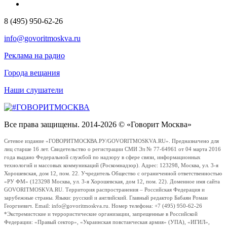
8 (495) 950-62-26
info@govoritmoskva.ru
Реклама на радио
Города вещания
Наши слушатели
Все права защищены. 2014-2026 © «Говорит Москва»
Сетевое издание «ГОВОРИТМОСКВА.РУ/GOVORITMOSKVA.RU». Предназначено для
лиц старше 16 лет. Свидетельство о регистрации СМИ Эл № 77-64961 от 04 марта 2016
года выдано Федеральной службой по надзору в сфере связи, информационных
технологий и массовых коммуникаций (Роскомнадзор). Адрес: 123298, Москва, ул. 3-я
Хорошевская, дом 12, пом. 22. Учредитель Общество с ограниченной ответственностью
«РУ ФМ» (123298 Москва, ул. 3-я Хорошевская, дом 12, пом. 22). Доменное имя сайта
GOVORITMOSKVA.RU. Территория распространения – Российская Федерация и
зарубежные страны. Языки: русский и английский. Главный редактор Бабаян Роман
Георгиевич. Email: info@govoritmoskva.ru. Номер телефона: +7 (495) 950-62-26
*Экстремистские и террористические организации, запрещенные в Российской
Федерации: «Правый сектор», «Украинская повстанческая армия» (УПА), «ИГИЛ»,