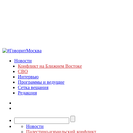
Новости
Конфликт на Ближнем Востоке
СВО
Интервью
Программы и ведущие
Сетка вещания
Редакция
Новости
Палестино-израильский конфликт