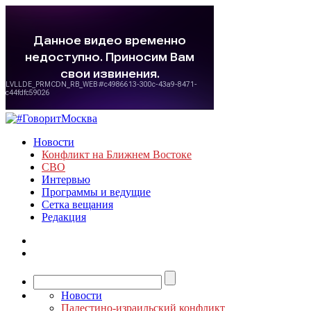
Новости
Конфликт на Ближнем Востоке
СВО
Интервью
Программы и ведущие
Сетка вещания
Редакция
Новости
Палестино-израильский конфликт