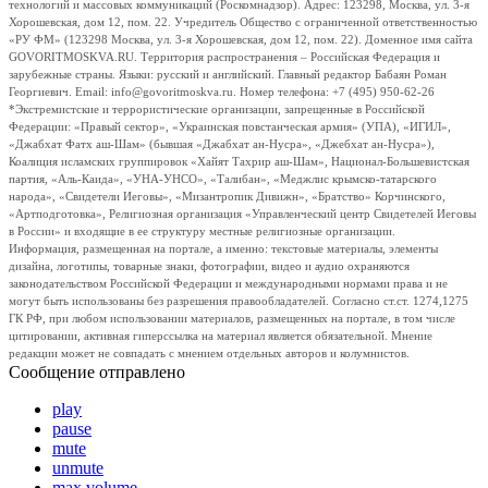
технологий и массовых коммуникаций (Роскомнадзор). Адрес: 123298, Москва, ул. 3-я
Хорошевская, дом 12, пом. 22. Учредитель Общество с ограниченной ответственностью
«РУ ФМ» (123298 Москва, ул. 3-я Хорошевская, дом 12, пом. 22). Доменное имя сайта
GOVORITMOSKVA.RU. Территория распространения – Российская Федерация и
зарубежные страны. Языки: русский и английский. Главный редактор Бабаян Роман
Георгиевич. Email: info@govoritmoskva.ru. Номер телефона: +7 (495) 950-62-26
*Экстремистские и террористические организации, запрещенные в Российской
Федерации: «Правый сектор», «Украинская повстанческая армия» (УПА), «ИГИЛ»,
«Джабхат Фатх аш-Шам» (бывшая «Джабхат ан-Нусра», «Джебхат ан-Нусра»),
Коалиция исламских группировок «Хайят Тахрир аш-Шам», Национал-Большевистская
партия, «Аль-Каида», «УНА-УНСО», «Талибан», «Меджлис крымско-татарского
народа», «Свидетели Иеговы», «Мизантропик Дивижн», «Братство» Корчинского,
«Артподготовка», Религиозная организация «Управленческий центр Свидетелей Иеговы
в России» и входящие в ее структуру местные религиозные организации.
Информация, размещенная на портале, а именно: текстовые материалы, элементы
дизайна, логотипы, товарные знаки, фотографии, видео и аудио охраняются
законодательством Российской Федерации и международными нормами права и не
могут быть использованы без разрешения правообладателей. Согласно ст.ст. 1274,1275
ГК РФ, при любом использовании материалов, размещенных на портале, в том числе
цитировании, активная гиперссылка на материал является обязательной. Мнение
редакции может не совпадать с мнением отдельных авторов и колумнистов.
Сообщение отправлено
play
pause
mute
unmute
max volume