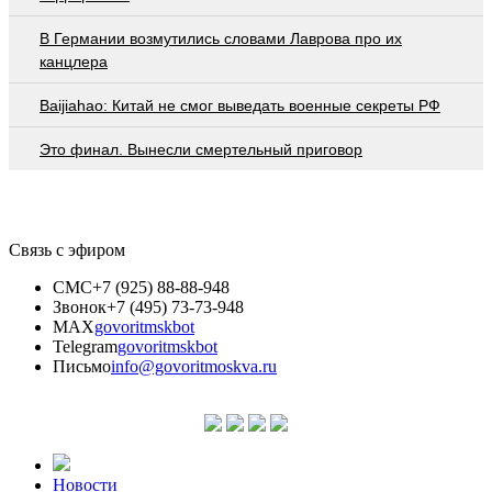
В Германии возмутились словами Лаврова про их
канцлера
Baijiahao: Китай не смог выведать военные секреты РФ
Это финал. Вынесли смертельный приговор
Связь с эфиром
СМС
+7 (925) 88-88-948
Звонок
+7 (495) 73-73-948
MAX
govoritmskbot
Telegram
govoritmskbot
Письмо
info@govoritmoskva.ru
Новости