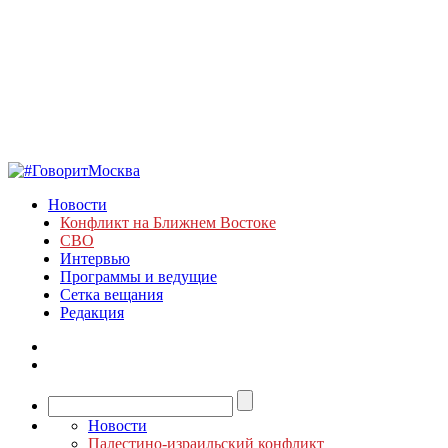
Новости
Конфликт на Ближнем Востоке
СВО
Интервью
Программы и ведущие
Сетка вещания
Редакция
Новости
Палестино-израильский конфликт