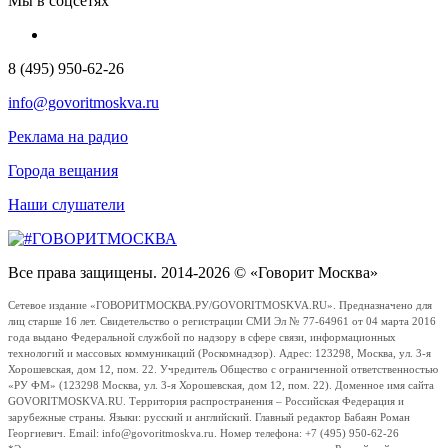
Мы в соцсетях
8 (495) 950-62-26
info@govoritmoskva.ru
Реклама на радио
Города вещания
Наши слушатели
Все права защищены. 2014-2026 © «Говорит Москва»
Сетевое издание «ГОВОРИТМОСКВА.РУ/GOVORITMOSKVA.RU». Предназначено для
лиц старше 16 лет. Свидетельство о регистрации СМИ Эл № 77-64961 от 04 марта 2016
года выдано Федеральной службой по надзору в сфере связи, информационных
технологий и массовых коммуникаций (Роскомнадзор). Адрес: 123298, Москва, ул. 3-я
Хорошевская, дом 12, пом. 22. Учредитель Общество с ограниченной ответственностью
«РУ ФМ» (123298 Москва, ул. 3-я Хорошевская, дом 12, пом. 22). Доменное имя сайта
GOVORITMOSKVA.RU. Территория распространения – Российская Федерация и
зарубежные страны. Языки: русский и английский. Главный редактор Бабаян Роман
Георгиевич. Email: info@govoritmoskva.ru. Номер телефона: +7 (495) 950-62-26