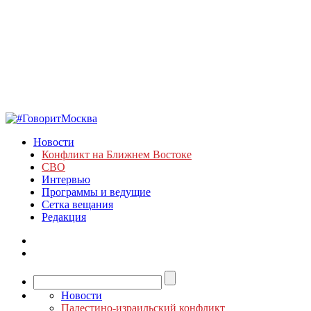
Новости
Конфликт на Ближнем Востоке
СВО
Интервью
Программы и ведущие
Сетка вещания
Редакция
Новости
Палестино-израильский конфликт