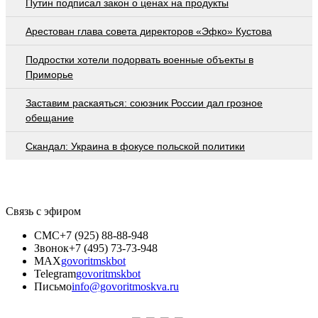
Путин подписал закон о ценах на продукты
Арестован глава совета директоров «Эфко» Кустова
Подростки хотели подорвать военные объекты в
Приморье
Заставим раскаяться: союзник России дал грозное
обещание
Скандал: Украина в фокусе польской политики
Связь с эфиром
СМС
+7 (925) 88-88-948
Звонок
+7 (495) 73-73-948
MAX
govoritmskbot
Telegram
govoritmskbot
Письмо
info@govoritmoskva.ru