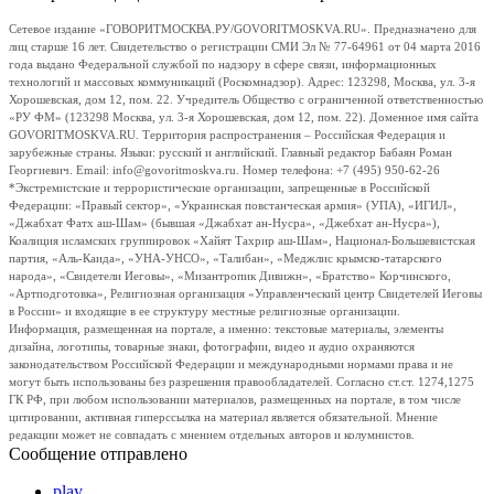
Сетевое издание «ГОВОРИТМОСКВА.РУ/GOVORITMOSKVA.RU». Предназначено для
лиц старше 16 лет. Свидетельство о регистрации СМИ Эл № 77-64961 от 04 марта 2016
года выдано Федеральной службой по надзору в сфере связи, информационных
технологий и массовых коммуникаций (Роскомнадзор). Адрес: 123298, Москва, ул. 3-я
Хорошевская, дом 12, пом. 22. Учредитель Общество с ограниченной ответственностью
«РУ ФМ» (123298 Москва, ул. 3-я Хорошевская, дом 12, пом. 22). Доменное имя сайта
GOVORITMOSKVA.RU. Территория распространения – Российская Федерация и
зарубежные страны. Языки: русский и английский. Главный редактор Бабаян Роман
Георгиевич. Email: info@govoritmoskva.ru. Номер телефона: +7 (495) 950-62-26
*Экстремистские и террористические организации, запрещенные в Российской
Федерации: «Правый сектор», «Украинская повстанческая армия» (УПА), «ИГИЛ»,
«Джабхат Фатх аш-Шам» (бывшая «Джабхат ан-Нусра», «Джебхат ан-Нусра»),
Коалиция исламских группировок «Хайят Тахрир аш-Шам», Национал-Большевистская
партия, «Аль-Каида», «УНА-УНСО», «Талибан», «Меджлис крымско-татарского
народа», «Свидетели Иеговы», «Мизантропик Дивижн», «Братство» Корчинского,
«Артподготовка», Религиозная организация «Управленческий центр Свидетелей Иеговы
в России» и входящие в ее структуру местные религиозные организации.
Информация, размещенная на портале, а именно: текстовые материалы, элементы
дизайна, логотипы, товарные знаки, фотографии, видео и аудио охраняются
законодательством Российской Федерации и международными нормами права и не
могут быть использованы без разрешения правообладателей. Согласно ст.ст. 1274,1275
ГК РФ, при любом использовании материалов, размещенных на портале, в том числе
цитировании, активная гиперссылка на материал является обязательной. Мнение
редакции может не совпадать с мнением отдельных авторов и колумнистов.
Сообщение отправлено
play