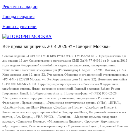
Реклама на радио
Города вещания
Наши слушатели
Все права защищены. 2014-2026 © «Говорит Москва»
Сетевое издание «ГОВОРИТМОСКВА.РУ/GOVORITMOSKVA.RU». Предназначено для
лиц старше 16 лет. Свидетельство о регистрации СМИ Эл № 77-64961 от 04 марта 2016
года выдано Федеральной службой по надзору в сфере связи, информационных
технологий и массовых коммуникаций (Роскомнадзор). Адрес: 123298, Москва, ул. 3-я
Хорошевская, дом 12, пом. 22. Учредитель Общество с ограниченной ответственностью
«РУ ФМ» (123298 Москва, ул. 3-я Хорошевская, дом 12, пом. 22). Доменное имя сайта
GOVORITMOSKVA.RU. Территория распространения – Российская Федерация и
зарубежные страны. Языки: русский и английский. Главный редактор Бабаян Роман
Георгиевич. Email: info@govoritmoskva.ru. Номер телефона: +7 (495) 950-62-26
*Экстремистские и террористические организации, запрещенные в Российской
Федерации: «Правый сектор», «Украинская повстанческая армия» (УПА), «ИГИЛ»,
«Джабхат Фатх аш-Шам» (бывшая «Джабхат ан-Нусра», «Джебхат ан-Нусра»),
Коалиция исламских группировок «Хайят Тахрир аш-Шам», Национал-Большевистская
партия, «Аль-Каида», «УНА-УНСО», «Талибан», «Меджлис крымско-татарского
народа», «Свидетели Иеговы», «Мизантропик Дивижн», «Братство» Корчинского,
«Артподготовка», Религиозная организация «Управленческий центр Свидетелей Иеговы
в России» и входящие в ее структуру местные религиозные организации.