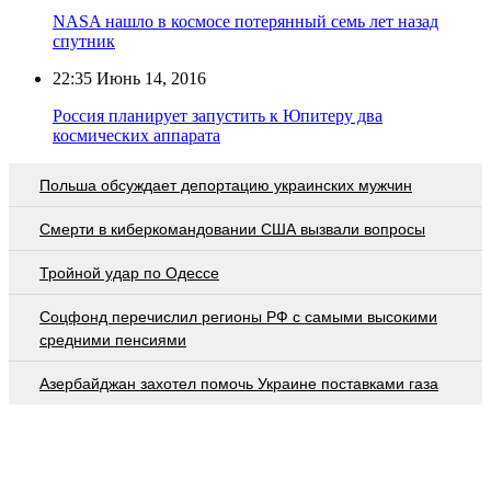
NASA нашло в космосе потерянный семь лет назад
спутник
22:35
Июнь 14, 2016
Россия планирует запустить к Юпитеру два
космических аппарата
Польша обсуждает депортацию украинских мужчин
Смерти в киберкомандовании США вызвали вопросы
Тройной удар по Одессe
Соцфонд перечислил регионы РФ с самыми высокими
средними пенсиями
Азербайджан захотел помочь Украине поставками газа