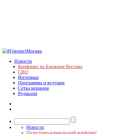
Новости
Конфликт на Ближнем Востоке
СВО
Интервью
Программы и ведущие
Сетка вещания
Редакция
Новости
Палестино-израильский конфликт